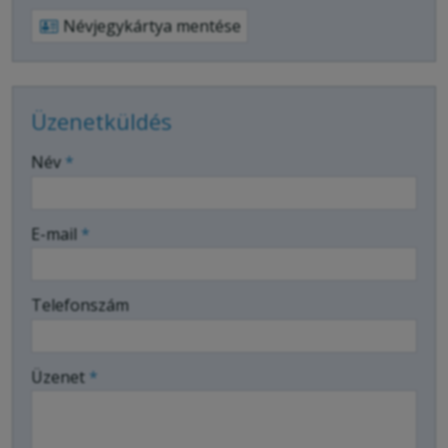
Névjegykártya mentése
Üzenetküldés
-
Név
*
-
E-mail
*
-
Telefonszám
-
Üzenet
*
-