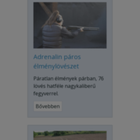
Adrenalin páros
élménylövészet
Páratlan élmények párban, 76
lövés hatféle nagykaliberű
fegyverrel.
Bővebben