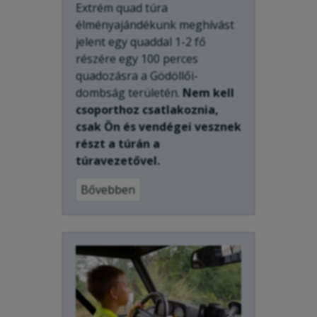
Extrém quad túra
élményajándékunk meghívást
jelent egy quaddal 1-2 fő
részére egy 100 perces
quadozásra a Gödöllői-
dombság területén.
Nem kell
csoporthoz csatlakoznia,
csak Ön és vendégei vesznek
részt a túrán a
túravezetővel.
Bővebben