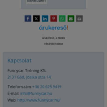
Bővebben
Árukereső, a hiteles
vásárlási kalauz
Kapcsolat
Funnycar Tréning Kft.
2131 Göd, Jósika utca 14.
Telefonszám:
+36 20 625 9419
E-mail:
info@funnycar.hu
Web:
http://www.funnycar.hu/