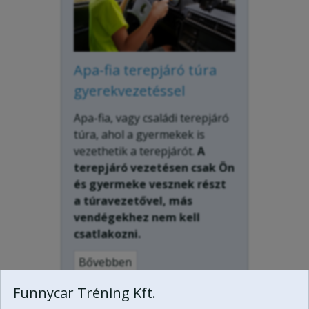
Apa-fia terepjáró túra
gyerekvezetéssel
Apa-fia, vagy családi terepjáró
túra, ahol a gyermekek is
vezethetik a terepjárót.
A
terepjáró vezetésen csak Ön
és gyermeke vesznek részt
a túravezetővel, más
vendégekhez nem kell
csatlakozni.
Bővebben
Funnycar Tréning Kft.