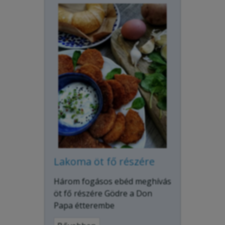
Lakoma öt fő részére
Három fogásos ebéd meghívás
öt fő részére Gödre a Don
Papa étterembe