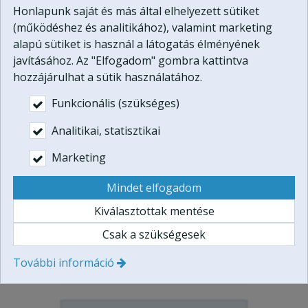
Honlapunk saját és más által elhelyezett sütiket
(működéshez és analitikához), valamint marketing
alapú sütiket is használ a látogatás élményének
javításához. Az "Elfogadom" gombra kattintva
hozzájárulhat a sütik használatához.
Funkcionális (szükséges)
Analitikai, statisztikai
Offroad túra Fotózás
ajándékba
Marketing
G Mercedes terepjárós
Mindet elfogadom
kalandtúra élményvezetés egy
Kiválasztottak mentése
óra terepjáró vezetéssel, fél
óra ajándék fotózással.
Csak a szükségesek
Bővebben
További információ