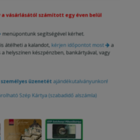
a vásárlásától számított egy éven belül
menüpontunk segítségével kérhet.
is átélheti a kalandot,
kérjen időpontot most
a
s a helyszínen készpénzben, bankártyával, vagy
, személyes üzenetét
ajándékutalványunkon!
olható Szép Kártya (szabadidő alszámla)