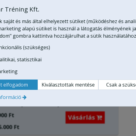
nyörű helyeken autózunk, azonban útvonalaink
r Tréning Kft.
védelmi területen!
saját és más által elhelyezett sütiket (működéshez és anali
tes túrájára, ez esetben, az autókban található
arketing alapú sütiket is használ a látogatás élményének ja
özötti kommunikációt!
adom" gombra kattintva hozzájárulhat a sütik használatához
nkcionális (szükséges)
tam:
90 perc
litikai, statisztikai
15 km.)
öt fő részére szól.
rketing
t elfogadom
Kiválasztottak mentése
Csak a szük
le érvényes B kategóriás jogosítvány bemutatása.
nformáció
tó a
4x4 ajándékutalvány
részeként:
900 Ft
Vásárlás

.000 Ft