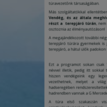
túravezetőnk társaságában.
Más szolgáltatókkal ellentétbe
Vendég, és az általa meghí
részt a terepjáró túrán
, nem
osztoznia az élményautózáson!
A megajándékozott további négy 
terepjáró túrára gyermekek is 
terepjáró, a hátul ülők padokon 
Ezt a programot sokan csak
névvel illetik, pedig itt sokkal
hiszen vendégeink egy legen
vezethetnek, melyet a világ
hadseregében rendszeresítettek
hadrendben vannak a G Mercede
A túra első szakaszán vis