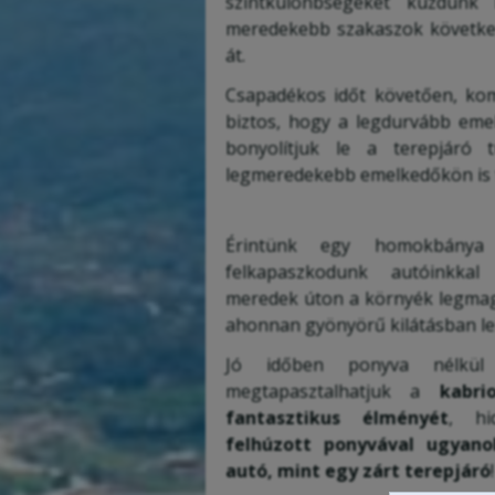
szintkülönbségeket küzdünk 
meredekebb szakaszok követke
át.
Csapadékos időt követően, kom
biztos, hogy a legdurvább em
bonyolítjuk le a terepjáró 
legmeredekebb emelkedőkön is 
Érintünk egy homokbánya
felkapaszkodunk autóinkkal
meredek úton a környék legmag
ahonnan gyönyörű kilátásban le
Jó időben ponyva nélkül t
megtapasztalhatjuk a
kabri
fantasztikus élményét
, hi
felhúzott ponyvával ugyan
autó, mint egy zárt terepjáró
!