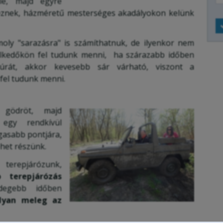
le, majd egyre
znek, házméretű mesterséges akadályokon kelünk
oly "sarazásra" is számíthatnuk, de ilyenkor nem
elkedőkön fel tudunk menni, ha szárazabb időben
túrát, akkor kevesebb sár várható, viszont a
fel tudunk menni.
 gödröt, majd
 egy rendkívül
asabb pontjára,
het részünk.
erepjárózunk,
o terepjárózás
degebb időben
olyan meleg az