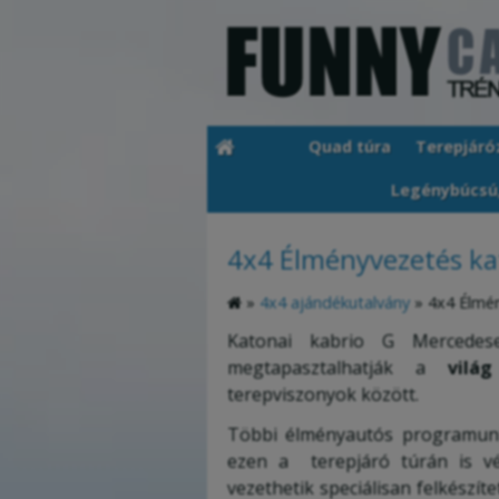
Quad túra
Terepjáró
Legénybúcsú
4x4 Élményvezetés ka
»
4x4 ajándékutalvány
»
4x4 Élmén
Katonai kabrio G Mercedes
megtapasztalhatják a
vilá
terepviszonyok között.
Többi élményautós programun
ezen a terepjáró túrán is v
vezethetik speciálisan felkészíte