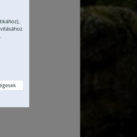
tikához),
vításához.
.
ségesek