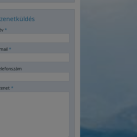
zenetküldés
év
*
mail
*
elefonszám
zenet
*