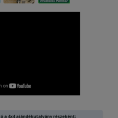
tó a
4x4 ajándékutalvány
részeként: