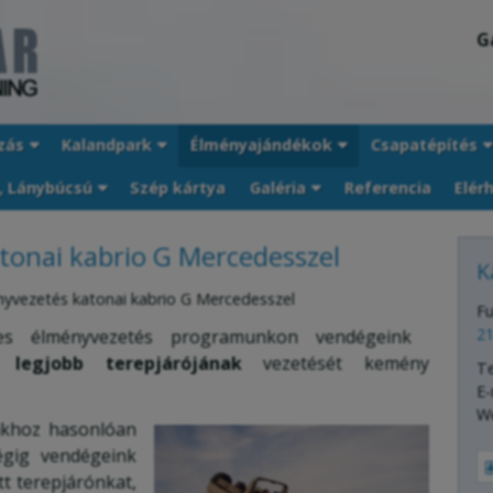
G
zás
Kalandpark
Élményajándékok
Csapatépítés
, Lánybúcsú
Szép kártya
Galéria
Referencia
Elér
tonai kabrio G Mercedesszel
K
yvezetés katonai kabrio G Mercedesszel
Fu
21
es élményvezetés programunkon vendégeink
g legjobb terepjárójának
vezetését kemény
T
E-
W
khoz hasonlóan
égig vendégeink
tt terepjárónkat,