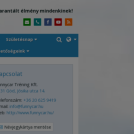
arantált élmény mindenkinek!
Születésnap
hetőségeink
apcsolat
nnycar Tréning Kft.
31 Göd, Jósika utca 14.
elefonszám:
+36 20 625 9419
mail:
info@funnycar.hu
eb:
http://www.funnycar.hu/
Névjegykártya mentése