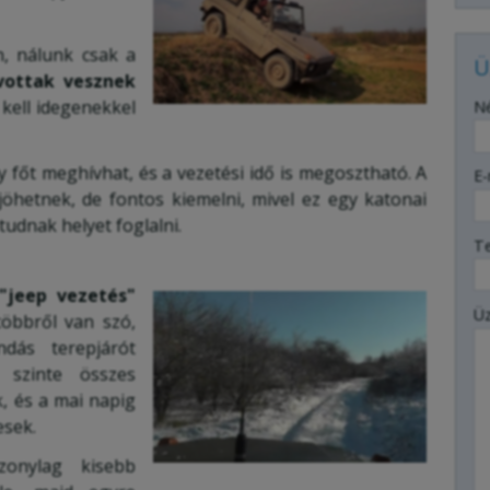
n, nálunk csak a
Ü
vottak vesznek
-
 kell idegenekkel
N
-
főt meghívhat, és a vezetési idő is megosztható. A
E-
jöhetnek, de fontos kiemelni, mivel ez egy katonai
tudnak helyet foglalni.
-
T
"jeep vezetés"
-
Ü
 többről van szó,
dás terepjárót
-
 szinte összes
, és a mai napig
sek.
-
zonylag kisebb
-