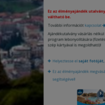
Ez az élményajándék utalvány 
váltható be.
További információt
kapcsolat
Ajándékutalvány vásárlás nélkül 
program lebonyolítására (fizeté
szép kártyával is megoldható)!
Helyeztesse el
saját fotóját
Ez az élményajándék megvásár
segítségével!