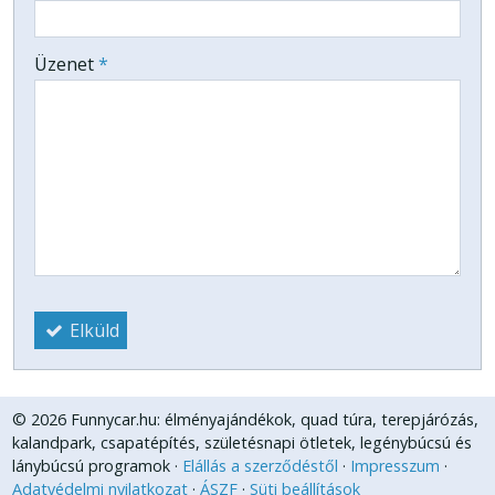
-
Üzenet
*
-
-
-
Elküld
© 2026 Funnycar.hu: élményajándékok, quad túra, terepjárózás,
kalandpark, csapatépítés, születésnapi ötletek, legénybúcsú és
lánybúcsú programok
Elállás a szerződéstől
Impresszum
Adatvédelmi nyilatkozat
ÁSZF
Süti beállítások