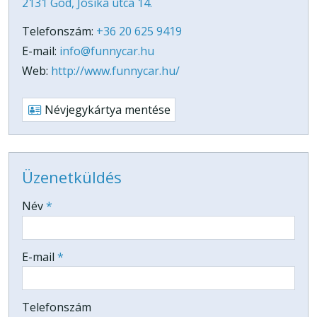
2131 Göd, Jósika utca 14.
Telefonszám:
+36 20 625 9419
E-mail:
info@funnycar.hu
Web:
http://www.funnycar.hu/
Névjegykártya mentése
Üzenetküldés
-
Név
*
-
E-mail
*
-
Telefonszám