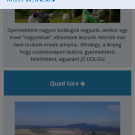
Gyermekként nagyon boldogok vagyunk, amikor egy
évvel "nagyobbak", idősebbek leszünk. Késöbb már
nem örülünk ennek annyira... Mindegy, a lényeg
hogy születésnapon bulizni, gyermekként,
felnőttként, egyaránt JÓ DOLOG!
Quad túra