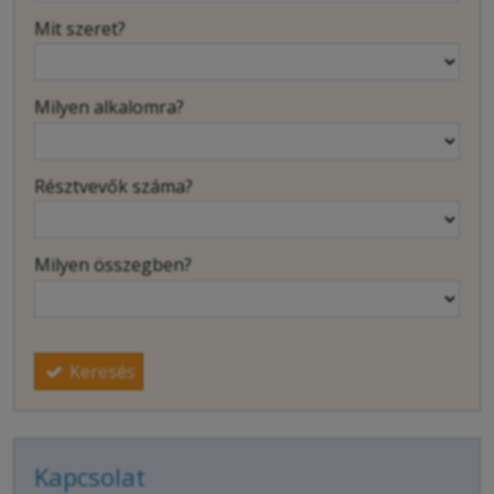
Mit szeret?
Milyen alkalomra?
Résztvevők száma?
Milyen összegben?
Keresés
Kapcsolat