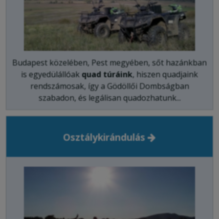
Budapest közelében, Pest megyében, sőt hazánkban
is egyedülállóak
quad túráink
, hiszen quadjaink
rendszámosak, így a Gödöllői Dombságban
szabadon, és legálisan quadozhatunk...
Osztálykirándulás