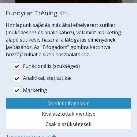
Funnycar Tréning Kft.
A legénybúcsú szervezés nem könnyű feladat,
legénybúcsú ötleteinkkel ehhez szeretnénk
Honlapunk saját és más által elhelyezett sütiket
segítséget nyújtani. Egy igazi legénybúcsúhoz
(működéshez és analitikához), valamint marketing
legénybúcsú játékok és feladatok tartoznak, mi a
alapú sütiket is használ a látogatás élményének
szokványosnál kicsit extrémebb legénybúcsú
javításához. Az "Elfogadom" gombra kattintva
feladatokat kínálunk...
hozzájárulhat a sütik használatához.
Funkcionális (szükséges)
Születésnapi programok
Analitikai, statisztikai
Marketing
Mindet elfogadom
Kiválasztottak mentése
Csak a szükségesek
További információ