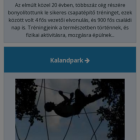
Az elmúlt közel 20 évben, többszáz cég részére
bonyolítottunk le sikeres csapatépítő tréninget, ezek
között volt 4 fős vezetői elvonulás, és 900 fős családi
nap is. Tréningjeink a természetben történnek, és
fizikai aktivitásra, mozgásra épülnek...
Kalandpark