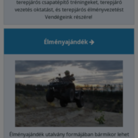
terepjárós csapatépítő tréningeket, terepjáró
vezetés oktatást, és terepjárós élményvezetést
Vendégeink részére!
Élményajándék
Élményajándék utalvány formájában bármikor lehet