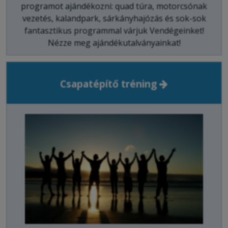
programot ajándékozni: quad túra, motorcsónak
vezetés, kalandpark, sárkányhajózás és sok-sok
fantasztikus programmal várjuk Vendégeinket!
Nézze meg ajándékutalványainkat!
Csapatépítő tréning