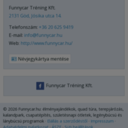
Funnycar Tréning Kft.
2131 Göd, Jósika utca 14.
Telefonszám:
+36 20 625 9419
E-mail:
info@funnycar.hu
Web:
http://www.funnycar.hu/
Névjegykártya mentése
Funnycar Tréning Kft.
© 2026 Funnycar.hu: élményajándékok, quad túra, terepjárózás,
kalandpark, csapatépítés, születésnapi ötletek, legénybúcsú és
lánybúcsú programok
Elállás a szerződéstől
Impresszum
Adatvédelmi nyilatkozat
ÁSZF
Süti beállítások