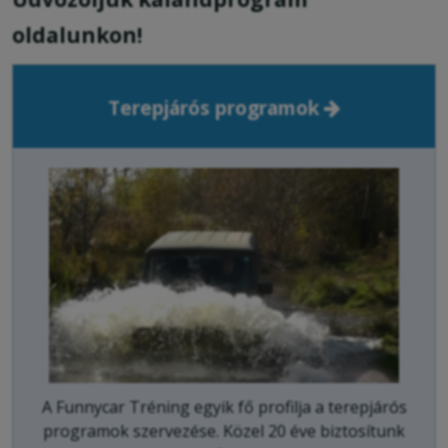
oldalunkon!
Terepjárós programok
A Funnycar Tréning egyik fő profilja a terepjárós
programok szervezése. Közel 20 éve biztosítunk