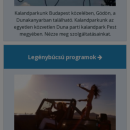
Kalandparkunk Budapest közelében, Gödön, a
Dunakanyarban található. Kalandparkunk az
egyetlen közvetlen Duna parti kalandpark Pest
megyében. Nézze meg szolgáltatásainkat.
Legénybúcsú programok