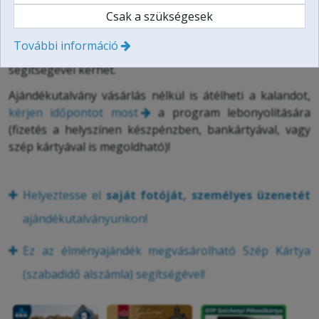
Ez az élményajándék utalvány a vásárlásától
Csak a szükségesek
számított egy éven belül váltható be.
További információ
További információt
kapcsolat
menüpontunk
segítségével kérhet.
Ajándékutalvány vásárlás nélkül is átélheti a kalandot,
kérjen időpontot most
a program lebonyolítására
(fizetés a helyszínen készpénzben, bankártyával, vagy
szép kártyával is megoldható)!
Helyeztesse el
saját fotóját, személyes üzenetét
ajándékutalványunkon!
Ez az élményajándék megvásárolható Szép Kártya
(szabadidő alszámla) segítségével!