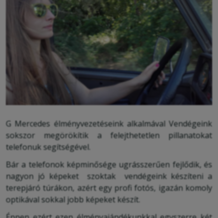
G Mercedes élményvezetéseink alkalmával Vendégeink
sokszor megörökítik a felejthetetlen pillanatokat
telefonuk segítségével.
Bár a telefonok képminősége ugrásszerűen fejlődik, és
nagyon jó képeket szoktak vendégeink készíteni a
terepjáró túrákon, azért egy profi fotós, igazán komoly
optikával sokkal jobb képeket készít.
Éppen ezért ezen élményajándékunkkal egyszerre két