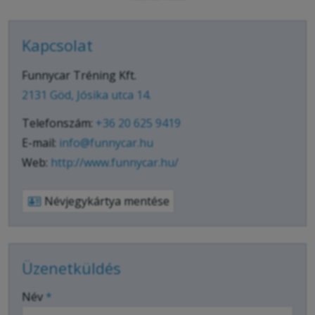
Kapcsolat
Funnycar Tréning Kft.
2131 Göd, Jósika utca 14.
Telefonszám:
+36 20 625 9419
E-mail:
info@funnycar.hu
Web:
http://www.funnycar.hu/
Névjegykártya mentése
Üzenetküldés
-
Név
*