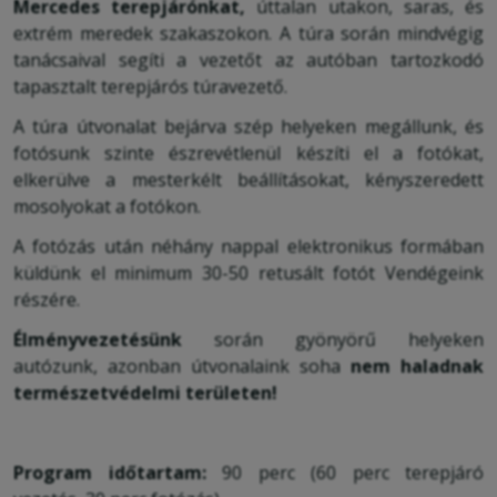
Mercedes terepjárónkat,
úttalan utakon, saras, és
extrém meredek szakaszokon. A túra során mindvégig
tanácsaival segíti a vezetőt az autóban tartozkodó
tapasztalt terepjárós túravezető.
A túra útvonalat bejárva szép helyeken megállunk, és
fotósunk szinte észrevétlenül készíti el a fotókat,
elkerülve a mesterkélt beállításokat, kényszeredett
mosolyokat a fotókon.
A fotózás után néhány nappal elektronikus formában
küldünk el minimum 30-50 retusált fotót Vendégeink
részére.
Élményvezetésünk
során gyönyörű helyeken
autózunk, azonban útvonalaink soha
nem haladnak
természetvédelmi területen!
Program időtartam:
90 perc (60 perc terepjáró