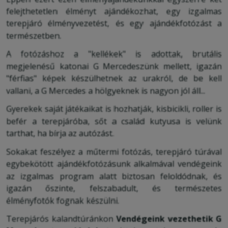
felejthetetlen élményt ajándékozhat, egy izgalmas
terepjáró élményvezetést, és egy ajándékfotózást a
természetben.
A fotózáshoz a "kellékek" is adottak, brutális
megjelenésű katonai G Mercedeszünk mellett, igazán
"férfias" képek készülhetnek az urakról, de be kell
vallani, a G Mercedes a hölgyeknek is nagyon jól áll...
Gyerekek saját játékaikat is hozhatják, kisbicikli, roller is
befér a terepjáróba, sőt a család kutyusa is velünk
tarthat, ha bírja az autózást.
Sokakat feszélyez a műtermi fotózás, terepjáró túrával
egybekötött ajándékfotózásunk alkalmával vendégeink
az izgalmas program alatt biztosan feloldódnak, és
igazán őszinte, felszabadult, és természetes
élményfotók fognak készülni.
Terepjárós kalandtúránkon
Vendégeink vezethetik G