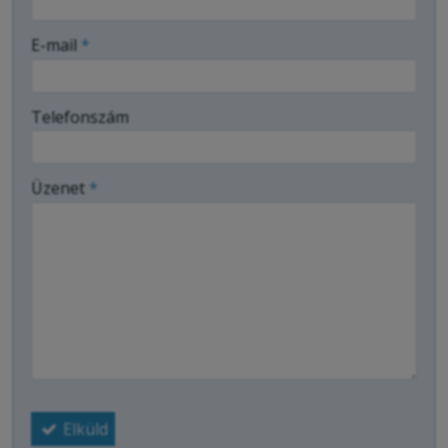
-
E-mail
*
-
Telefonszám
-
Üzenet
*
-
-
-
Elküld