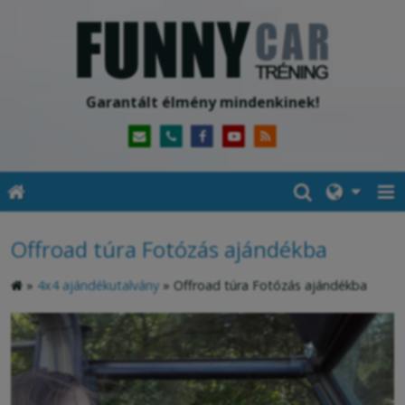
Garantált élmény mindenkinek!
Offroad túra Fotózás ajándékba
»
4x4 ajándékutalvány
»
Offroad túra Fotózás ajándékba