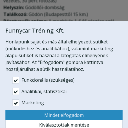
vezetés, 30 perc fotózás)
Helyszín:
Gödöllői-dombság
Találkozó:
Gödön (Budapesttől 15 km.)
Résztvevők száma:
A meghívás 1-6 fő részére szól.
Lebonyolítás:
egész évben, de a fotózás miatt derült
Funnycar Tréning Kft.
száraz idő javasolt.
Honlapunk saját és más által elhelyezett sütiket
A terepjáró vezetésének feltétele érvényes B kategóriás
(működéshez és analitikához), valamint marketing
jogosítvány bemutatása.
alapú sütiket is használ a látogatás élményének
javításához. Az "Elfogadom" gombra kattintva
Ez a program megvásárolható a
4x4
hozzájárulhat a sütik használatához.
ajándékutalvány
részeként:
Funkcionális (szükséges)
PDF ajándékutalvány: 64
.900 Ft
Analitikai, statisztikai
Pendrive díszdobozban: +5.000 Ft
Marketing
Vásárlás

Mindet elfogadom
Kiválasztottak mentése