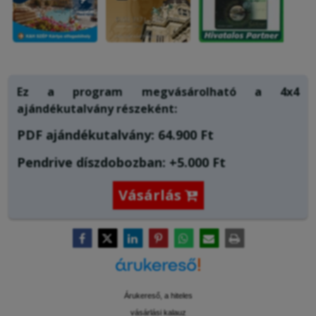
Ez a program megvásárolható a
4x4
ajándékutalvány
részeként:
PDF ajándékutalvány: 64
.900 Ft
Pendrive díszdobozban: +5.000 Ft
Vásárlás

Árukereső, a hiteles
vásárlási kalauz