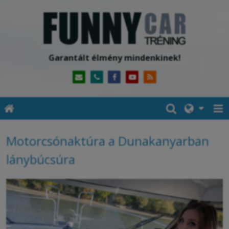
Garantált élmény mindenkinek!
Motorcsónaktúra a Dunakanyarban
lánybúcsúra