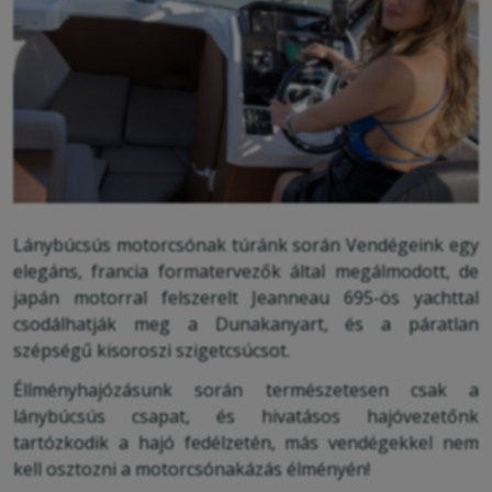
Lánybúcsús motorcsónak túránk során Vendégeink egy
elegáns, francia formatervezők által megálmodott, de
japán motorral felszerelt Jeanneau 695-ös yachttal
csodálhatják meg a Dunakanyart, és a páratlan
szépségű kisoroszi szigetcsúcsot.
Éllményhajózásunk során természetesen csak a
lánybúcsús csapat, és hivatásos hajóvezetőnk
tartózkodik a hajó fedélzetén, más vendégekkel nem
kell osztozni a motorcsónakázás élményén!