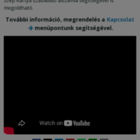
Szép Kártya szabadidő alszámla segítségével is
megoldható.
További információ, megrendelés a
Kapcsolat
menüpontunk segítségével.