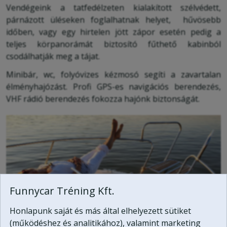
Vendégeink a tatfedélzeten kialakított szélvédett,
párnázott üléseken foglalhatnak helyet, hűvösebb
időben, vagy egy hirtelen jött zápor esetén pedig a
teljes körpanorámát biztosító fűthető kabinból
csodálhatják meg a tájat.
Minibár, wc, folyóvizes kézmosó segíti a zavartalan
élményhajózást. Profi GPS-es navigációs berendezés,
VHF rádió berendezés fokozza hajónk biztonságát.
Funnycar Tréning Kft.
Honlapunk saját és más által elhelyezett sütiket
(működéshez és analitikához), valamint marketing