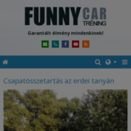
Garantált élmény mindenkinek!
Csapatösszetartás az erdei tanyán