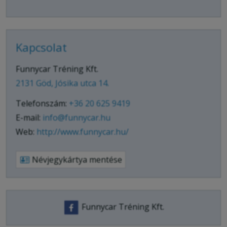
Kapcsolat
Funnycar Tréning Kft.
2131 Göd, Jósika utca 14.
Telefonszám:
+36 20 625 9419
E-mail:
info@funnycar.hu
Web:
http://www.funnycar.hu/
Névjegykártya mentése
Funnycar Tréning Kft.