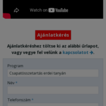
Ajánlatkérés
Ajánlatkéréshez töltse ki az alábbi űrlapot,
vagy vegye fel velünk a
kapcsolatot
.
-
Program
-
Név
*
-
Telefonszám
*