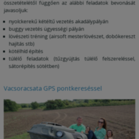
összetételétől függően az alábbi feladatok bevonását
javasoljuk:
nyolckerekű kétéltű vezetés akadálypályán
buggy vezetés ügyességi pályán
lövészeti tréning (airsoft mesterlövészet, dobókereszt
hajítás stb)
kötélhíd építés
túlélő feladatok (tűzgyújtás túlélő felszereléssel,
sátorépítés sötétben)
Vacsoracsata GPS pontkereséssel