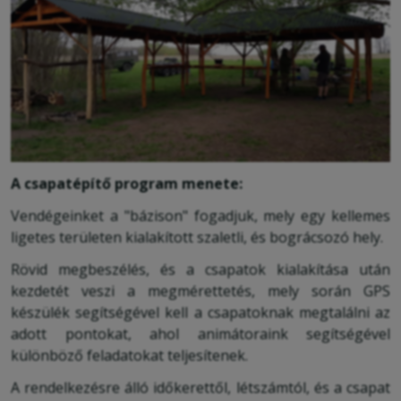
A csapatépítő program menete:
Vendégeinket a "bázison" fogadjuk, mely egy kellemes
ligetes területen kialakított szaletli, és bográcsozó hely.
Rövid megbeszélés, és a csapatok kialakítása után
kezdetét veszi a megmérettetés, mely során GPS
készülék segítségével kell a csapatoknak megtalálni az
adott pontokat, ahol animátoraink segítségével
különböző feladatokat teljesítenek.
A rendelkezésre álló időkerettől, létszámtól, és a csapat