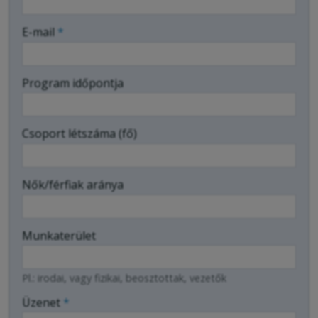
-
E-mail
*
-
Program időpontja
-
Csoport létszáma (fő)
-
Nők/férfiak aránya
Munkaterület
Pl.: irodai, vagy fizikai, beosztottak, vezetők
Üzenet
*