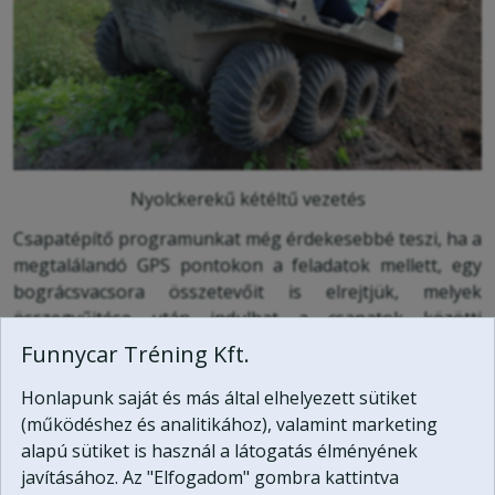
Nyolckerekű kétéltű vezetés
Csapatépítő programunkat még érdekesebbé teszi, ha a
megtalálandó GPS pontokon a feladatok mellett, egy
bográcsvacsora összetevőit is elrejtjük, melyek
összegyűjtése után indulhat a csapatok közötti
"
vacsoracsata
".
Funnycar Tréning Kft.
Persze a GPS pontokon nem csak a bográcsozás
Honlapunk saját és más által elhelyezett sütiket
alapanyagait rejthetjük el, hanem némi alkoholos
(működéshez és analitikához), valamint marketing
folyadékot is, így akár
"pálinkacaching"
is lehet a
alapú sütiket is használ a látogatás élményének
programban.
javításához. Az "Elfogadom" gombra kattintva