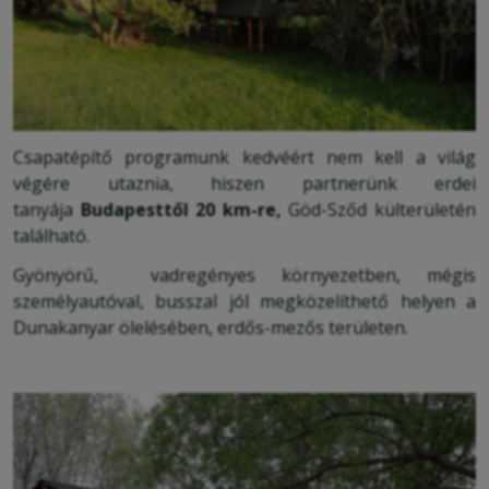
Csapatépítő programunk kedvéért nem kell a világ
végére utaznia, hiszen partnerünk erdei
tanyája
Budapesttől 20
km-re,
Göd-Sződ külterületén
található.
Gyönyörű, vadregényes környezetben, mégis
személyautóval, busszal jól megközelíthető helyen a
Dunakanyar ölelésében, erdős-mezős területen.