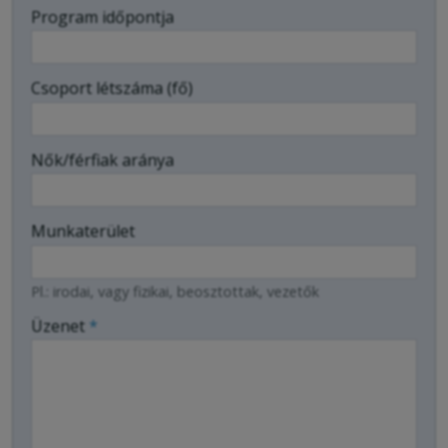
-
Program időpontja
-
Csoport létszáma (fő)
-
Nők/férfiak aránya
Munkaterület
Pl.: irodai, vagy fizikai, beosztottak, vezetők
Üzenet
*