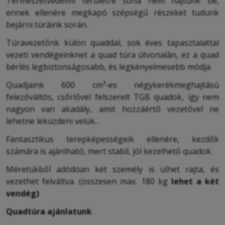
Természetvédelmi területre soha nem hajtunk be,
ennek ellenére megkapó szépségű részeket tudunk
bejárni túráink során.
Túravezetőnk külön quaddal, sok éves tapasztalattal
vezeti vendégeinknet a quad túra útvonalán, ez a quad
bérlés legbiztonságosabb, és legkényelmesebb módja.
Quadjaink 600 cm³-es négykerékmeghajtású
felezőváltós, csőrlővel felszerelt TGB quadok, így nem
nagyon van akadály, amit hozzáértő vezetővel ne
lehetne leküzdeni velük...
Fantasztikus terepképességeik ellenére, kezdők
számára is ajánlható, mert stabil, jól kezelhető quadok.
Méretükből adódóan két személy is ülhet rajta, és
vezethet felváltva. (összesen max. 180 kg
lehet a két
vendég)
Quadtúra ajánlatunk