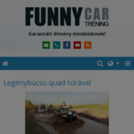
Garantált élmény mindenkinek!
Legénybúcsú quad túrával