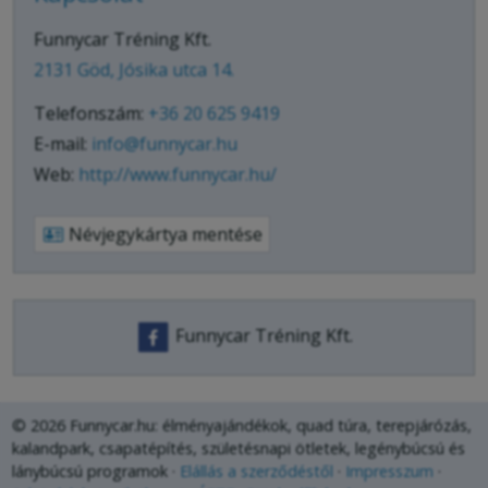
Funnycar Tréning Kft.
2131 Göd, Jósika utca 14.
Telefonszám:
+36 20 625 9419
E-mail:
info@funnycar.hu
Web:
http://www.funnycar.hu/
Névjegykártya mentése
Funnycar Tréning Kft.
© 2026 Funnycar.hu: élményajándékok, quad túra, terepjárózás,
kalandpark, csapatépítés, születésnapi ötletek, legénybúcsú és
lánybúcsú programok
Elállás a szerződéstől
Impresszum