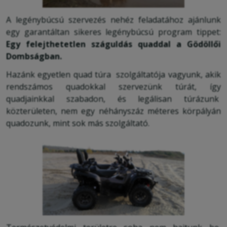
A legénybúcsú szervezés nehéz feladatához ajánlunk
egy garantáltan sikeres legénybúcsú program tippet:
Egy felejthetetlen száguldás quaddal a Gödöllői
Dombságban.
Hazánk egyetlen quad túra szolgáltatója vagyunk, akik
rendszámos quadokkal szervezünk túrát, így
quadjainkkal szabadon, és legálisan túrázunk
közterületen, nem egy néhányszáz méteres körpályán
quadozunk, mint sok más szolgáltató.