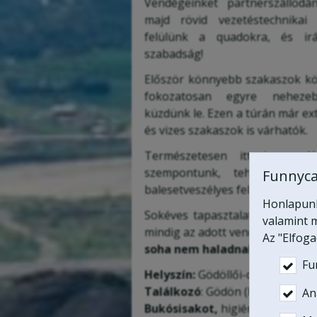
Vendégeinket partnerszállodá
majd rövid vezetéstechnikai
felülünk a quadokra, és ir
szabadság!
Először könnyebb szakaszok kö
fokozatosan egyre nehezeb
küzdünk le. Ezen a túrán már e
és vizes szakaszok is várhatók.
Természetesen itt is vend
szempontunk, tehát senkit
Funnyca
balesetveszélyes feladat elé.
Honlapunk 
Sokéves tapasztalattal rendelke
valamint m
mindig az adott vendégekhez iga
Az "Elfog
soha nem haladnak természet
Fu
Helyszín:
Gödöllői-dombság
Találkozó
: Gödön (Budapesttől
Ana
Bukósisakot,
higiénikus, egysz