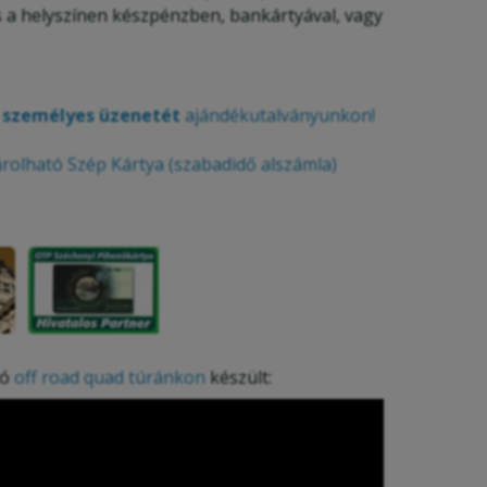
s a helyszínen készpénzben, bankártyával, vagy
, személyes üzenetét
ajándékutalványunkon!
olható Szép Kártya (szabadidő alszámla)
eó
off road quad túránkon
készült: