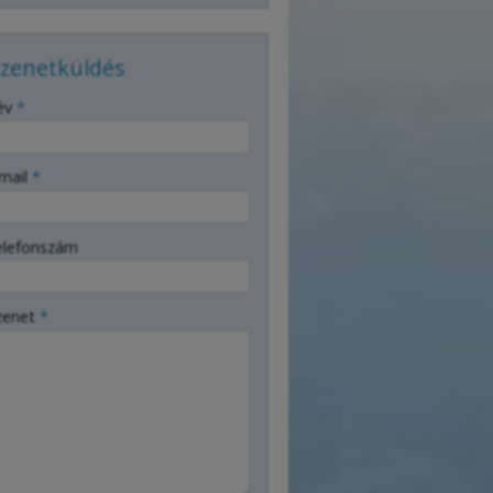
zenetküldés
év
*
mail
*
elefonszám
zenet
*