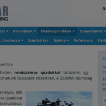
G
zás
Kalandpark
Élményajándékok
Csapatépítés
, Lánybúcsú
Szép kártya
Galéria
Referencia
Elér
K
uad túra
Fu
21
 hiszen
rendszámos quadokkal
túrázunk, így
ozhatunk Budapest közelében, a Gödöllői-dombság
T
E-
W
emélyes, 600
úra quadokat
őváltóval,