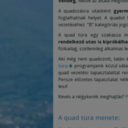
Vendég,
illetve az általa meghív
A quadozásra utasként
gyer
foglalhatnak helyet. A quadot 
vezetéséhez "B" kategóriás jog
A quad túra egy szakasza ma
rendelkező utas is kipróbálha
fizikailag, szellemileg alkalmas 
Aki még nem quadozott, talán
túra
programjaink közül válas
quad vezetési tapasztalattal r
Persze előzetes tapasztalat nélk
lesz!
Kevés a négykerék meghajtás?
P
A quad túra menete: