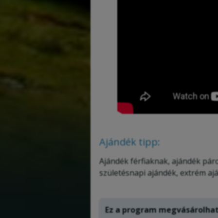
Ajándék tipp:
Ajándék férfiaknak, ajándék pár
születésnapi ajándék, extrém aj
Ez a program megvásárolha