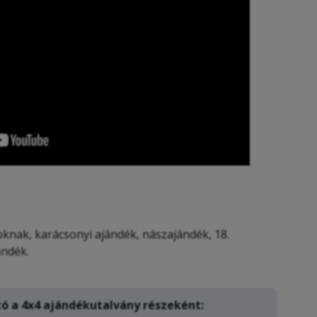
oknak, karácsonyi ajándék, nászajándék, 18.
ándék.
tó a
4x4 ajándékutalvány
részeként: