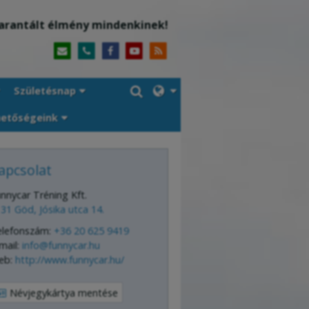
arantált élmény mindenkinek!
Születésnap
hetőségeink
apcsolat
nnycar Tréning Kft.
31 Göd, Jósika utca 14.
elefonszám:
+36 20 625 9419
mail:
info@funnycar.hu
eb:
http://www.funnycar.hu/
Névjegykártya mentése