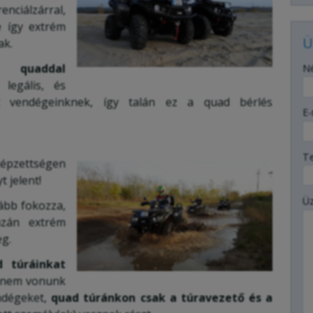
enciálzárral,
e így extrém
Ü
ak.
-
n quaddal
N
 legális, és
at vendégeinknek, így talán ez a quad bérlés
-
E-
-
T
képzettségen
 jelent!
-
Ü
vább fokozza,
zán extrém
-
g.
d túráinkat
t nem vonunk
-
ndégeket,
quad túránkon csak a túravezető és a
-