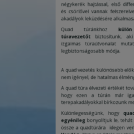
négykerék hajtással, első differ
és csörlővel vannak felszerelv
akadályok leküzdésére alkalmas
Quad túránkhoz
külö
túravezetőt
biztosítunk, aki
izgalmas túraútvonalat mut
legbiztonságosabb módja.
A quad vezetés különösebb elő
nem igényel, de hatalmas élményt
A quad túra élvezeti értékét to
hogy ezen a túrán már iga
terepakadályokkal bírkozunk me
Különlegességünk, hogy
qua
egyénileg
bonyolítjuk le, tehá
össze a quadtúrára idegen ve