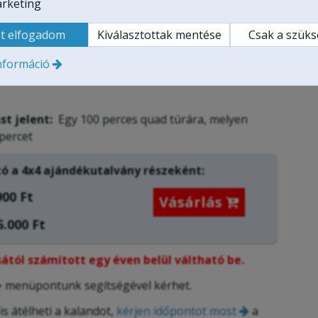
rketing
járás függvényében.
 kategóriás (személyautó) jogosítvány.
t elfogadom
Kiválasztottak mentése
Csak a szük
nformáció
onsági okokból nem haladhatja meg a 180 kg-ot
t jelent:
Egy 100 perces quad túrára, melyen
 percet
tó a
4x4 ajándékutalvány
részeként:
900 Ft
Vásárlás

.000 Ft
ától számított egy éven belül váltható be.
menüpontunk segítségével kérhet.
is átélheti a kalandot,
kérjen időpontot most
a