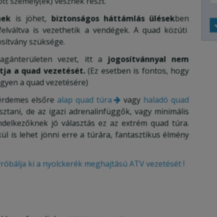
ott személy(ek) vesznek részt.
mek
is jöhet,
biztonságos háttámlás ülések
ben
felváltva is vezethetik a vendégek. A quad közúti
osítvány szüksége.
gánterületen vezet, itt a
jogosítvánnyal nem
tja a quad vezetését.
(Ez esetben is fontos, hogy
legyen a quad vezetésére)
 érdemes elsőre
alap quad túra
vagy
haladó quad
ztani, de az igazi adrenalinfüggők, vagy minimális
endelkezőknek jó választás ez az extrém quad túra.
ül is lehet jönni erre a túrára, fantasztikus élmény
róbálja ki a nyolckerék meghajtású ATV vezetését !