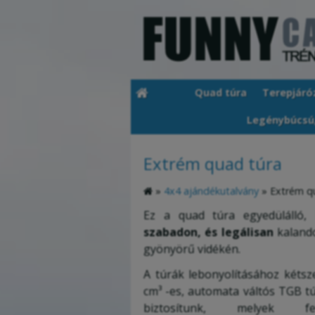
Quad túra
Terepjáró
Legénybúcsú
Extrém quad túra
»
4x4 ajándékutalvány
»
Extrém q
Ez a quad túra egyedülálló,
szabadon, és legálisan
kaland
gyönyörű vidékén.
A túrák lebonyolításához kétsz
cm³ -es, automata váltós TGB t
biztosítunk, melyek felez