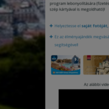
program lebonyolítására (fizeté
szép kártyával is megoldható)!
Helyeztesse el
saját fotóját
Ez az élményajándék megvásár
segítségével!
Az alábbi vid