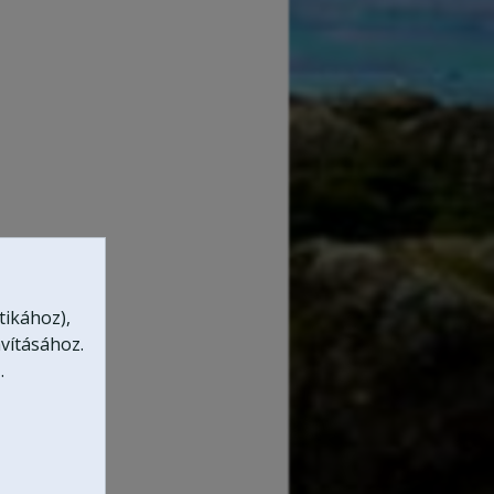
tikához),
vításához.
.