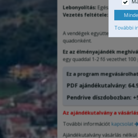
Ma
Lebonyolítás:
Egész évben, idő
Vezetés feltétele:
érvényes "B"
Minde
További i
A vendégek együttes súlya bizt
quadonként.
Ez az élményajándék meghívás
egy quaddal 1-2 fő vezethet 100
Ez a program megvásárolha
PDF ajándékutalvány: 64
.
Pendrive díszdobozban: +5
Az ajándékutalvány a vásárlás
További információt
kapcsolat
Ajándékutalvány vásárlás nélkül 