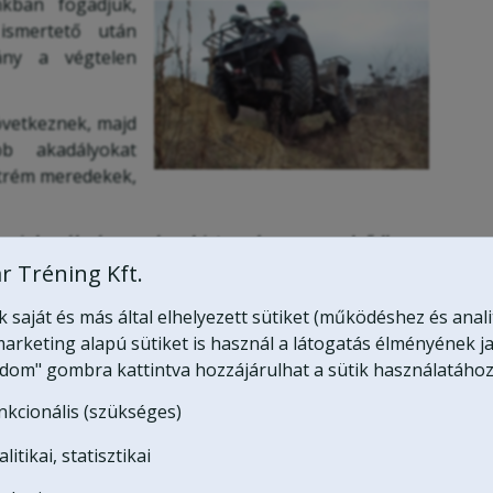
nkban fogadjuk,
 ismertető után
ány a végtelen
vetkeznek, majd
b akadályokat
xtrém meredekek,
égeink élménye és biztonsága az elsődleges
 nem állítunk számára megoldhatatlan, vagy
r Tréning Kft.
saját és más által elhelyezett sütiket (működéshez és anali
ző túravezetőink, külön quaddal vezeti a túrát, és
arketing alapú sütiket is használ a látogatás élményének ja
zítja a túra tempóját, nehézségi fokát.
Útvonalaink
adom" gombra kattintva hozzájárulhat a sütik használatához
védelmi területen!
nkcionális (szükséges)
 16 km)
litikai, statisztikai
er használatos pamut
maszkot biztosítunk.