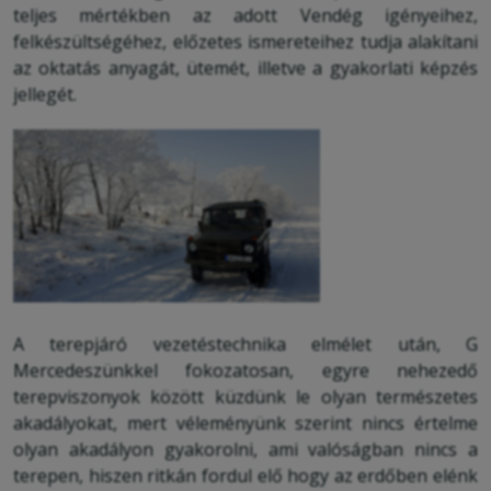
teljes mértékben az adott Vendég igényeihez,
felkészültségéhez, előzetes ismereteihez tudja alakítani
az oktatás anyagát, ütemét, illetve a gyakorlati képzés
jellegét.
A terepjáró vezetéstechnika elmélet után, G
Mercedeszünkkel fokozatosan, egyre nehezedő
terepviszonyok között küzdünk le olyan természetes
akadályokat, mert véleményünk szerint nincs értelme
olyan akadályon gyakorolni, ami valóságban nincs a
terepen, hiszen ritkán fordul elő hogy az erdőben elénk