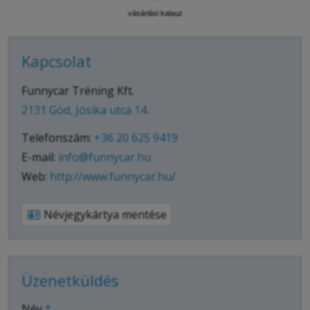
vásárlási kalauz
Kapcsolat
Funnycar Tréning Kft.
2131 Göd, Jósika utca 14.
Telefonszám:
+36 20 625 9419
E-mail:
info@funnycar.hu
Web:
http://www.funnycar.hu/
Névjegykártya mentése
Üzenetküldés
-
Név
*