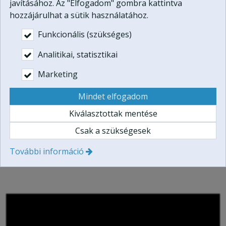
szép kártyával is megoldható)!
javításához. Az "Elfogadom" gombra kattintva
hozzájárulhat a sütik használatához.
Helyeztesse el
saját fotóját, személyes üzenetét
Funkcionális (szükséges)
ajándékutalványunkon!
Analitikai, statisztikai
Ez az élményajándék megvásárolható Szép Kártya
Marketing
(szabadidő alszámla) segítségével is!
Mindet elfogadom
Kiválasztottak mentése
Csak a szükségesek
További információ