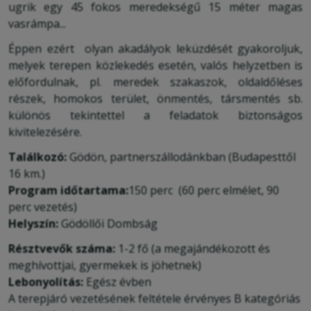
ugrik egy 45 fokos meredekségű 15 méter magas
vasrámpa...
Éppen ezért olyan akadályok leküzdését gyakoroljuk,
melyek terepen közlekedés esetén, valós helyzetben is
előfordulnak, pl. meredek szakaszok, oldaldőléses
részek, homokos terület, önmentés, társmentés sb.
különös tekintettel a feladatok biztonságos
kivitelezésére.
Találkozó:
Gödön, partnerszállodánkban (Budapesttől
16 km.)
Program időtartama:
150 perc (60 perc elmélet, 90
perc vezetés)
Helyszín:
Gödöllői Dombság
Résztvevők száma:
1-2 fő (a megajándékozott és
meghívottjai, gyermekek is jöhetnek)
Lebonyolítás:
Egész évben
A terepjáró vezetésének feltétele érvényes B kategóriás