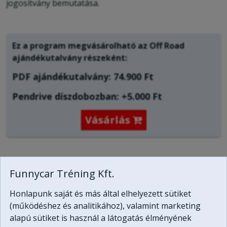
jogosítvány bemutatása.
Ez a program megvásárolható az Off Road
ajándékutalvány
részeként:
PDF ajándékutalvány: 74.900 Ft
Pendrive díszdobozban: +5.000 Ft
Vásárlás

Az ajándékutalvány a vásárlásától számított egy
Funnycar Tréning Kft.
éven belül váltható be.
Ajándékutalvány vásárlás nélkül is átélheti a kalandot,
Honlapunk saját és más által elhelyezett sütiket
kérjen időpontot most
a program lebonyolítására
(működéshez és analitikához), valamint marketing
(fizetés a helyszínen készpénzben, bankártyával, vagy
alapú sütiket is használ a látogatás élményének