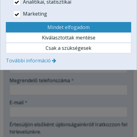
Analitikai, statisztikai
fizetéssel
Marketing
PDF utalvány emailben, banki átutalással
-
PDF utalvány emailben, bankkártyás
Mindet elfogadom
fizetéssel
Kiválasztottak mentése
-
A megrendelő adatai
-
Csak a szükségesek
Megrendelő neve
*
További információ
Megrendelő telefonszáma
*
E-mail
*
Értesüljön elsőként újdonságainkról! Iratkozzon fel
hírlevelünkre.