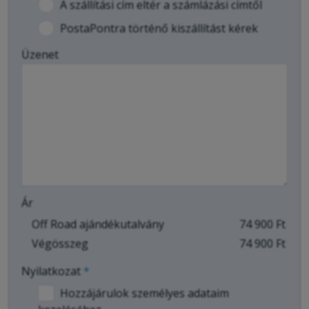
A szállítási cím eltér a számlázási címtől
PostaPontra történő kiszállítást kérek
Üzenet
Ár
Off Road ajándékutalvány
74 900 Ft
Végösszeg
74 900 Ft
Nyilatkozat
*
Hozzájárulok személyes adataim