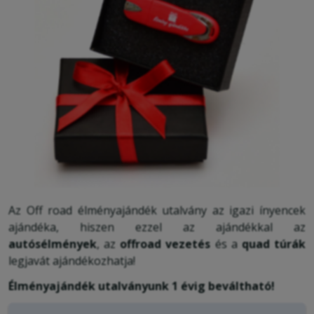
Az Off road élményajándék utalvány az igazi ínyencek
ajándéka, hiszen ezzel az ajándékkal az
autósélmények
, az
offroad vezetés
és a
quad túrák
legjavát ajándékozhatja!
Élményajándék utalványunk 1 évig beváltható!