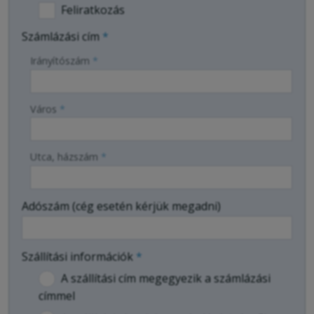
Feliratkozás
Számlázási cím
*
Irányítószám
*
Város
*
Utca, házszám
*
Adószám (cég esetén kérjük megadni)
Szállítási információk
*
A szállítási cím megegyezik a számlázási
címmel