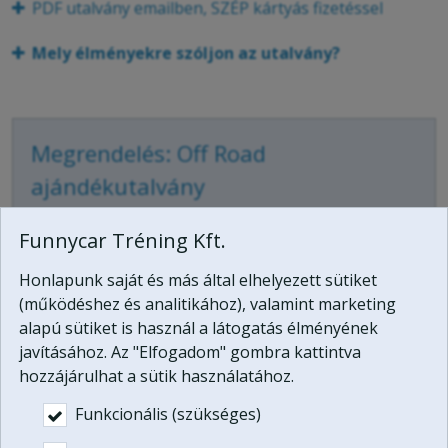
PDF utalvány emailben, SZÉP kártyás fizetéssel
Mely élményekre szóljon az utalvány?
Megrendelés: Off Road
ajándékutalvány
-
Átvétel módja
*
Funnycar Tréning Kft.
Ajándékdoboz postai úton utánvétellel
Honlapunk saját és más által elhelyezett sütiket
-
Ajándékdoboz postai úton banki átutalással
(működéshez és analitikához), valamint marketing
Ajándékdoboz postai úton bankkártyás
alapú sütiket is használ a látogatás élményének
fizetéssel
javításához. Az "Elfogadom" gombra kattintva
-
hozzájárulhat a sütik használatához.
Ajándékdoboz postai úton szépkártyás
fizetéssel
Funkcionális (szükséges)
-
PDF utalvány emailben, szépkártyás