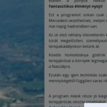
esetén a ponyva nélkü
fantasztikus élményt nyújt
!
Ezt a programot sokan csak j
Mercedest vezethetnek, melyet s
mai napig hadrendben van.
Az út első néhány kilométerén 
túrát megelőzően, személyaut
terepakadályokon kelünk át.
Kisebb homokbánya gödrök
terepjáróval a környék legmagas
a Naszályra.
Ezután egy igen techinkás szak
mennyiségétől függően saras ré
A program másik része jó kiegé
terepjárózás okozta izgalmakat 