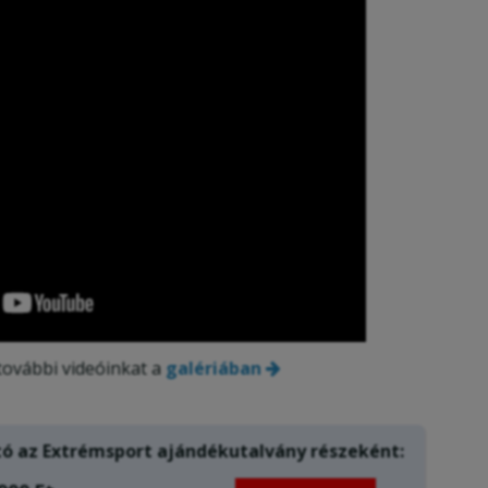
további videóinkat a
galériában
ó az Extrémsport ajándékutalvány részeként: