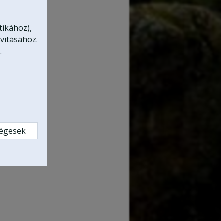
tikához),
vításához.
.
ségesek