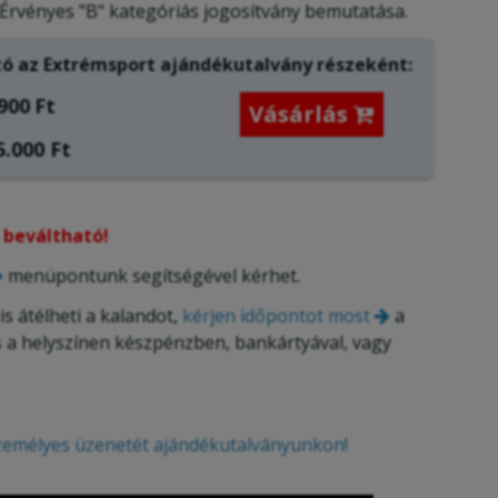
Érvényes "B" kategóriás jogosítvány bemutatása.
ó az Extrémsport ajándékutalvány részeként:
900
Ft
Vásárlás

.000 Ft
 beváltható!
menüpontunk segítségével kérhet.
is átélheti a kalandot,
kérjen időpontot most
a
s a helyszínen készpénzben, bankártyával, vagy
 személyes üzenetét ajándékutalványunkon!