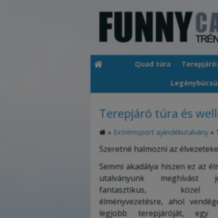
Quad túra
Terepjáró
Legénybúcsú
Terepjáró túra és wel
»
Extrémsport ajándékutalvány
»
Szeretné halmozni az élvezeteke
Semmi akadálya hiszen ez az é
utalványunk meghívást j
fantasztikus, közel
élményvezetésre, ahol vendég
legjobb terepjáróját, egy