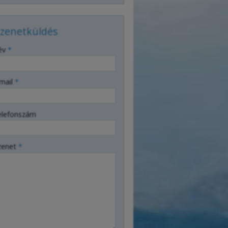
zenetküldés
év
*
mail
*
elefonszám
zenet
*