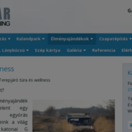
G
zás
Kalandpark
Élményajándékok
Csapatépítés
, Lánybúcsú
Szép kártya
Galéria
Referencia
Elér
lness
K
Terepjáró túra és wellness
Fu
21
t?
T
lményajándék
E-
elent egy
W
 egyórás
eink a világ
 katonai G