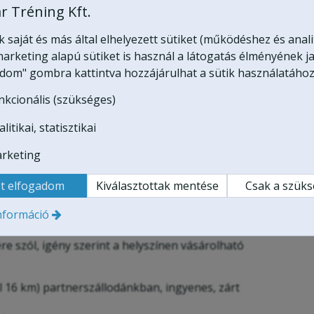
szlegében tudjuk levezetni,
r Tréning Kft.
szaunaoázis, fittness terem,
nket.
saját és más által elhelyezett sütiket (működéshez és anali
arketing alapú sütiket is használ a látogatás élményének ja
dence, a szauna, a fittness
adom" gombra kattintva hozzájárulhat a sütik használatához
ábbá a bowling pálya külön
nkcionális (szükséges)
al közlekedő vezetők, vagy
litikai, statisztikai
ére érdemes az
Extrém G
 (kérés szerint wellnessel)
rketing
orlott terepező részére is tudunk bőven kihívást
t elfogadom
Kiválasztottak mentése
Csak a szük
erepjáró vezetés + 8 óra wellness
nformáció
 túrán öt fő vehet részt, akik felváltva vezethetnek,
re szól, igény szerint a helyszínen vásárolható
 16 km) partnerszállodánkban, ingyenes, zárt