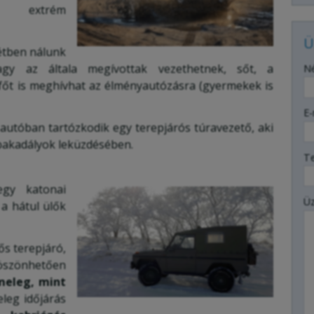
k extrém
Ü
tétben nálunk
-
gy az általa megívottak vezethetnek, sőt, a
N
őt is meghívhat az élményautózásra (gyermekek is
-
E-
autóban tartózkodik egy terepjárós túravezető, aki
epakadályok leküzdésében.
-
T
egy katonai
-
Ü
 a hátul ülők
-
s terepjáró,
öszönhetően
meleg, mint
-
eleg időjárás
-