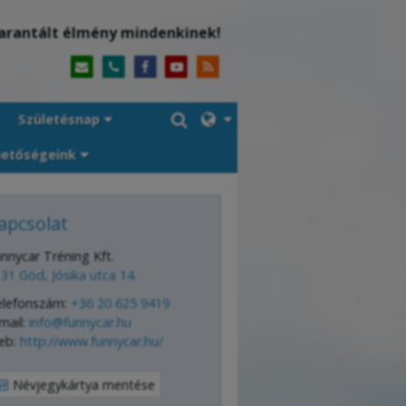
arantált élmény mindenkinek!
Születésnap
hetőségeink
apcsolat
nnycar Tréning Kft.
31 Göd, Jósika utca 14.
elefonszám:
+36 20 625 9419
mail:
info@funnycar.hu
eb:
http://www.funnycar.hu/
Névjegykártya mentése