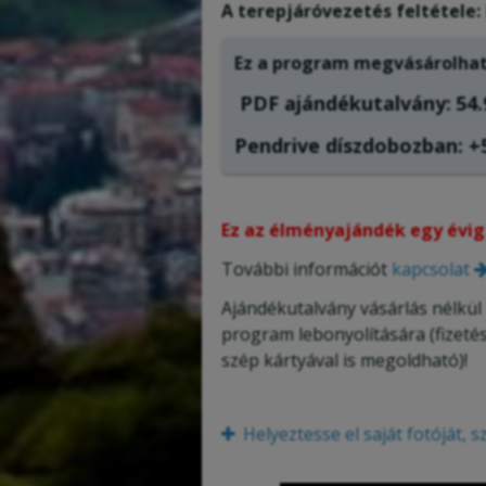
A terepjáróvezetés feltétele:
Ez a program megvásárolhat
PDF ajándékutalvány:
54.
Pendrive díszdobozban: +5
Ez az élményajándék egy évig
További információt
kapcsolat
Ajándékutalvány vásárlás nélkül 
program lebonyolítására (fizeté
szép kártyával is megoldható)!
Helyeztesse el saját fotóját,