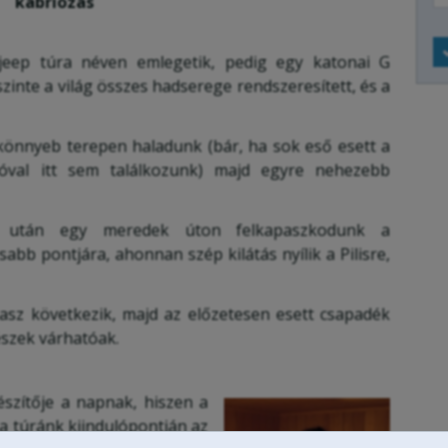
li
kabriózás
eep túra néven emlegetik, pedig egy katonai G
zinte a világ összes hadserege rendszeresített, és a
könnyeb terepen haladunk (bár, ha sok eső esett a
óval itt sem találkozunk) majd egyre nehezebb
 után egy meredek úton felkapaszkodunk a
abb pontjára, ahonnan szép kilátás nyílik a Pilisre,
asz következik, majd az előzetesen esett csapadék
szek várhatóak.
szítője a napnak, hiszen a
a túránk kiindulópontján az