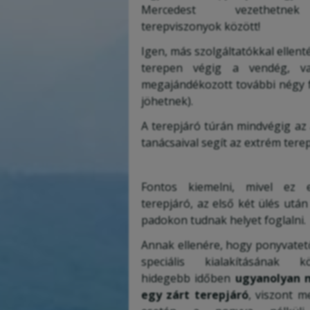
Mercedest vezethetne
terepviszonyok között!
Igen, más szolgáltatókkal ellen
terepen végig a vendég, va
megajándékozott további négy f
jöhetnek).
A terepjáró túrán mindvégig az 
tanácsaival segít az extrém ter
Fontos kiemelni, mivel ez 
terepjáró, az első két ülés után
padokon tudnak helyet foglalni.
Annak ellenére, hogy ponyvatető
speciális kialakításának k
hidegebb időben
ugyanolyan 
egy zárt terepjáró
, viszont m