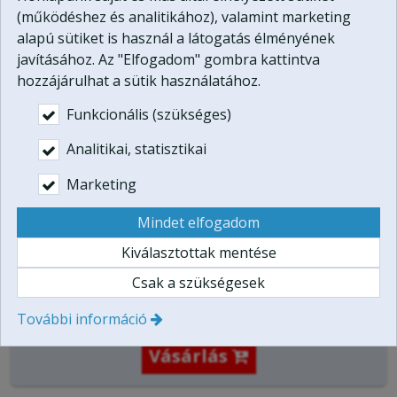
Találkozó:
Gödön, partnerszállodánkban (Budapesttől
(működéshez és analitikához), valamint marketing
16 km.)
alapú sütiket is használ a látogatás élményének
Vendég által vezetett időtartam:
120 perc
javításához. Az "Elfogadom" gombra kattintva
Helyszín:
Gödöllői-dombság
hozzájárulhat a sütik használatához.
Résztvevők száma:
1-6 fő (a megajándékozott és
Funkcionális (szükséges)
meghívottjai, gyermekek is jöhetnek)
Lebonyolítás:
Egész évben
Analitikai, statisztikai
A terepjáró vezetésének feltétele érvényes B kategóriás
jogosítvány bemutatása.
Marketing
Mindet elfogadom
Ez a program megvásárolható az Off Road
ajándékutalvány
részeként:
Kiválasztottak mentése
PDF ajándékutalvány: 74.900 Ft
Csak a szükségesek
Pendrive díszdobozban: +5.000 Ft
További információ
Vásárlás
