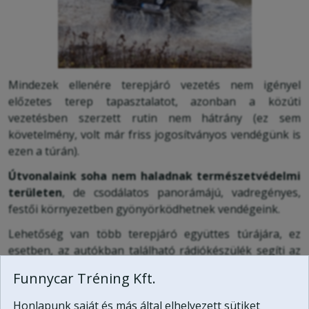
Mindezek ellenére terepjáró vezetés nem igényel
előzetes terep tapasztalatot, azonban a közúti
vezetésben szerzett rutin nem hátrány (ez sem
követelmény, volt már friss jogosítványos vendégünk is
ezen a túrán).
Útvonalaink soha nem haladnak természetvédelmi
területen
, de csodálatos panorámájú, vadregényes,
festői környezetben gyönyörködhetnek vendégeink.
Lehetőség van több terepjáró együttes túrájára, ez
esetben, az autókban található rádiókészülék segíti az
autók közötti kommunikációt!
Funnycar Tréning Kft.
Honlapunk saját és más által elhelyezett sütiket