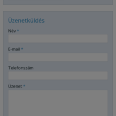
Üzenetküldés
-
Név
*
-
E-mail
*
-
Telefonszám
-
Üzenet
*
-