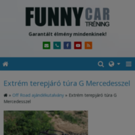
Garantált élmény mindenkinek!
Extrém terepjáró túra G Mercedesszel
»
Off Road ajándékutalvány
»
Extrém terepjáró túra G
Mercedesszel