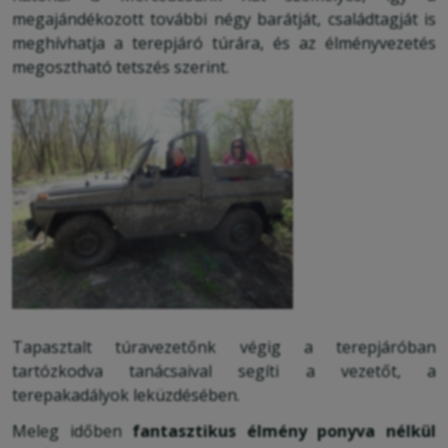
megajándékozott további négy barátját, családtagját is
meghívhatja a terepjáró túrára, és az élményvezetés
megosztható tetszés szerint.
Tapasztalt túravezetőnk végig a terepjáróban
tartózkodva tanácsaival segíti a vezetőt, a
terepakadályok leküzdésében.
Meleg időben
fantasztikus élmény ponyva nélkül