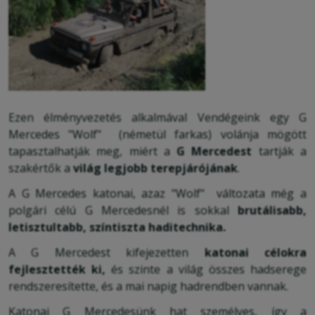
Ezen élményvezetés alkalmával Vendégeink egy G
Mercedes "Wolf" (németül farkas) volánja mögött
tapasztalhatják meg, miért a
G Mercedest
tartják a
szakértők a
világ legjobb terepjárójának
.
A G Mercedes katonai, azaz "Wolf" változata még a
polgári célú G Mercedesnél is sokkal
brutálisabb,
letisztultabb, színtiszta haditechnika.
A G Mercedest kifejezetten
katonai célokra
fejlesztették ki,
és szinte a világ összes hadserege
rendszeresítette, és a mai napig hadrendben vannak.
Katonai G Mercedesünk hat személyes, így a