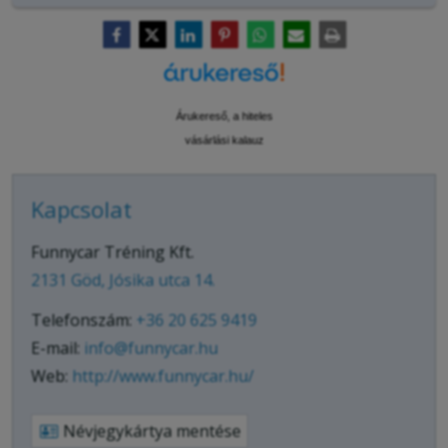
Árukereső, a hiteles
vásárlási kalauz
Kapcsolat
Funnycar Tréning Kft.
2131 Göd, Jósika utca 14.
Telefonszám:
+36 20 625 9419
E-mail:
info@funnycar.hu
Web:
http://www.funnycar.hu/
Névjegykártya mentése