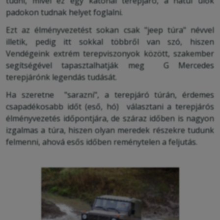
tudni, mivel ez egy katonai terepjáró, a hátul ülők
padokon tudnak helyet foglalni.
Ezt az élményvezetést sokan csak "jeep túra" névvel
illetik, pedig itt sokkal többről van szó, hiszen
Vendégeink extrém terepviszonyok között, szakember
segítségével tapasztalhatják meg G Mercedes
terepjárónk legendás tudását.
Ha szeretne "sarazni", a terepjáró túrán, érdemes
csapadékosabb időt (eső, hó) választani a terepjárós
élményvezetés időpontjára, de száraz időben is nagyon
izgalmas a túra, hiszen olyan meredek részekre tudunk
felmenni, ahová esős időben reménytelen a feljutás.