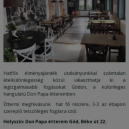
Hatfős élményajándék utalványunkkal számtalan
ételkülönlegesség közül választhatja ki a
legizgalmasabb fogásokat
Gödön, a különleges
hangulatú Don Papa étteremben.
Éttermi meghívásunk hat fő részére, 3-3 az étlapon
szereplő tetszőleges fogásra szól.
Helyszín: Don Papa étterem Göd, Béke út 22.