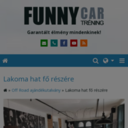
Garantált élmény mindenkinek!
Lakoma hat fő részére
»
Off Road ajándékutalvány
»
Lakoma hat fő részére