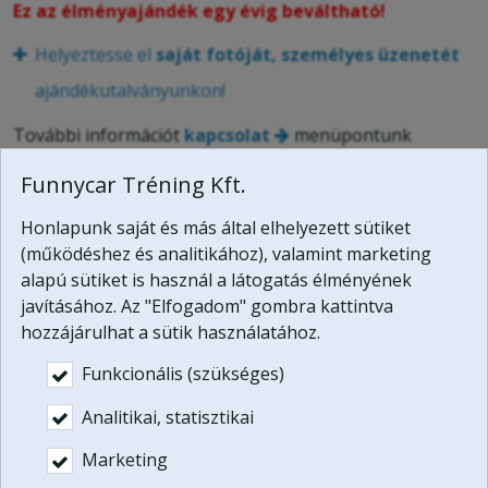
Ez az élményajándék egy évig beváltható!
Helyeztesse el
saját fotóját, személyes üzenetét
ajándékutalványunkon!
További információt
kapcsolat
menüpontunk
segítségével kérhet.
Funnycar Tréning Kft.
Ez a program megvásárolható az Off Road
Honlapunk saját és más által elhelyezett sütiket
ajándékutalvány
részeként:
(működéshez és analitikához), valamint marketing
PDF ajándékutalvány: 74.900 Ft
alapú sütiket is használ a látogatás élményének
javításához. Az "Elfogadom" gombra kattintva
Pendrive díszdobozban: +5.000 Ft
hozzájárulhat a sütik használatához.
Vásárlás
Funkcionális (szükséges)

Analitikai, statisztikai
Az ajándékutalvány a vásárlásától számított egy
Marketing
éven belül váltható be.