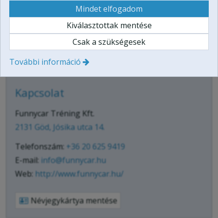
Mindet elfogadom
Kiválasztottak mentése
Csak a szükségesek
Árukereső, a hiteles
vásárlási kalauz
További információ
Kapcsolat
Funnycar Tréning Kft.
2131 Göd, Jósika utca 14.
Telefonszám:
+36 20 625 9419
E-mail:
info@funnycar.hu
Web:
http://www.funnycar.hu/
Névjegykártya mentése