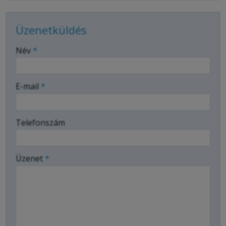
Üzenetküldés
-
Név
*
-
E-mail
*
-
Telefonszám
-
Üzenet
*
-
-