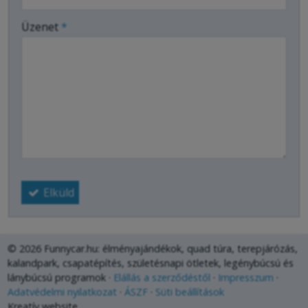
-
Üzenet
*
-
-
-
Elküld
© 2026 Funnycar.hu: élményajándékok, quad túra, terepjárózás,
kalandpark, csapatépítés, születésnapi ötletek, legénybúcsú és
lánybúcsú programok
Elállás a szerződéstől
Impresszum
Adatvédelmi nyilatkozat
ÁSZF
Süti beállítások
Kreatív website