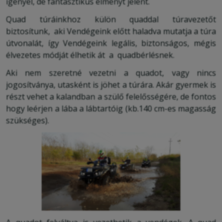
igényel, de fantasztikus élményt jelent.
Quad túráinkhoz külön quaddal túravezetőt
biztosítunk, aki Vendégeink előtt haladva mutatja a túra
útvonalát, így Vendégeink legális, biztonságos, mégis
élvezetes módját élhetik át a quadbérlésnek.
Aki nem szeretné vezetni a quadot, vagy nincs
jogosítványa, utasként is jöhet a túrára. Akár gyermek is
részt vehet a kalandban a szülő felelősségére, de fontos
hogy leérjen a lába a lábtartóig (kb.140 cm-es magasság
szükséges).