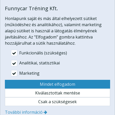
Ha a túrát megelőzően megfelelő mennyiségű csapadék
Funnycar Tréning Kft.
esett, komoly sarazásra számíthatunk!
Az alap túra bejárása után tovább indulunk, extrém
Honlapunk saját és más által elhelyezett sütiket
meredekek és lélegzetelállító ereszkedések
(működéshez és analitikához), valamint marketing
következnek.
alapú sütiket is használ a látogatás élményének
javításához. Az "Elfogadom" gombra kattintva
Túraútvonalunk gyönyörű tájon vezet, de
hozzájárulhat a sütik használatához.
természetvédelmi területre nem hajtunk be a quadokkal!
Funkcionális (szükséges)
Ha szeretne ennél is komolyabb terepviszonyok között
quadozni, tekintse meg
extrém quad túra
, és
off road
Analitikai, statisztikai
quad túra
programunk leírását.
Marketing
Résztvevők száma:
A túrán egy quaddal 1-2 fő vehet
Mindet elfogadom
részt 80 perc vezetési idővel.
Kiválasztottak mentése
Helyszín:
Gödöllő-dombság
Csak a szükségesek
Találkozó:
Gödön (Budapesttől 16 km)
Bukósisakot, higiénikus egyszer használatos pamut
További információ
maszkot biztosítunk.