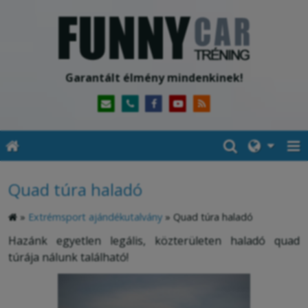
Garantált élmény mindenkinek!
Quad túra haladó
»
Extrémsport ajándékutalvány
»
Quad túra haladó
Hazánk egyetlen legális, közterületen haladó quad
túrája nálunk található!