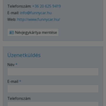
Telefonszám:
+36 20 625 9419
E-mail:
info@funnycar.hu
Web:
http://www.funnycar.hu/
Névjegykártya mentése
Üzenetküldés
-
Név
*
-
E-mail
*
-
Telefonszám