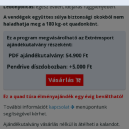
Lebonyolítás:
egész évben, időjárás függvényében.
A vendégek együttes súlya biztonsági okokból nem
haladhatja meg a 180 kg-ot quadonként.
Ez a program megvásárolható az Extrémsport
ajándékutalvány részeként:
PDF ajándékutalvány:
54.900
Ft
Pendrive díszdobozban: +5.000 Ft
Vásárlás

Ez a quad túra élményajándék egy évig beváltható!
További információt
kapcsolat
menüpontunk
segítségével kérhet.
Ajándékutalvány vásárlás nélkül is átélheti a kalandot,