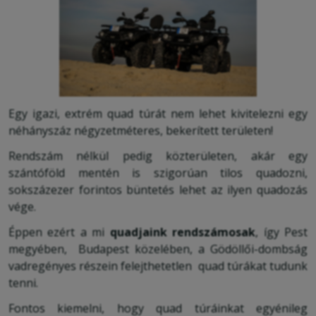
Egy igazi, extrém quad túrát nem lehet kivitelezni egy
néhányszáz négyzetméteres, bekerített területen!
Rendszám nélkül pedig közterületen, akár egy
szántóföld mentén is szigorúan tilos quadozni,
sokszázezer forintos büntetés lehet az ilyen quadozás
vége.
Éppen ezért a mi
quadjaink rendszámosak
, így Pest
megyében, Budapest közelében, a Gödöllői-dombság
vadregényes részein felejthetetlen quad túrákat tudunk
tenni.
Fontos kiemelni, hogy quad túráinkat egyénileg