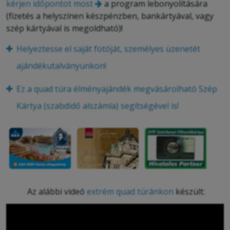
kérjen időpontot most
a program lebonyolítására
(fizetés a helyszínen készpénzben, bankártyával, vagy
szép kártyával is megoldható)!
Helyeztesse el saját fotóját, személyes üzenetét
ajándékutalványunkon!
Ez a quad túra élményajándék megvásárolható Szép
Kártya (szabdidő alszámla) segítségével is!
Az alábbi videó
extrém quad túránkon
készült: