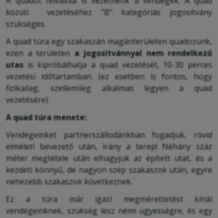
A quadot felváltva is vezethetik a vendégek. A quad
közúti vezetéséhez "B" kategóriás jogosítvány
szükséges.
A quad túra egy szakaszán magánterületen quadozunk,
ezen a területen
a jogosítvánnyal nem rendelkező
utas
is kipróbálhatja a quad vezetését, 10-30 perces
vezetési időtartamban. (ez esetben is fontos, hogy
fizikailag, szellemileg alkalmas legyen a quad
vezetésére)
A quad túra menete:
Vendégeinket partnerszállodánkban fogadjuk, rövid
elméleti bevezető után, irány a terep! Néhány száz
méter megtétele után elhagyjuk az épített utat, és a
kezdeti könnyű, de nagyon szép szakaszok után, egyre
nehezebb szakaszok következnek.
Ez a túra már igazi megmérettetést kínál
vendégeinknek, szükség lesz némi ügyességre, és egy