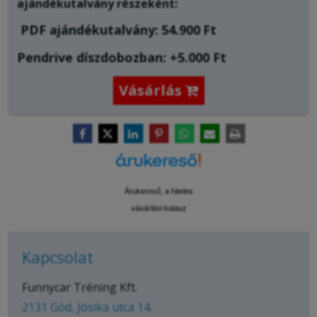
ajándékutalvány részeként:
PDF ajándékutalvány:
54.900
Ft
Pendrive díszdobozban: +5.000 Ft
Vásárlás

Árukereső, a hiteles
vásárlási kalauz
Kapcsolat
Funnycar Tréning Kft.
2131 Göd, Jósika utca 14.