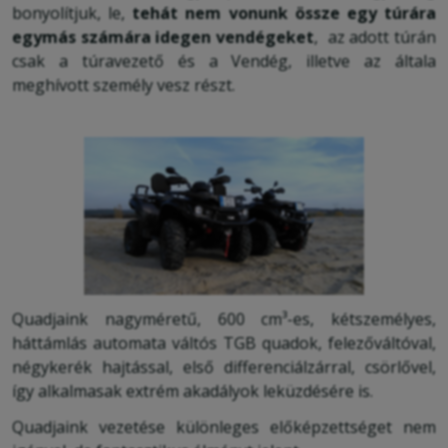
bonyolítjuk, le,
tehát nem vonunk össze egy túrára
egymás számára idegen vendégeket
, az adott túrán
csak a túravezető és a Vendég, illetve az általa
meghívott személy vesz részt.
Quadjaink nagyméretű, 600 cm³-es, kétszemélyes,
háttámlás automata váltós TGB quadok, felezőváltóval,
négykerék hajtással, első differenciálzárral, csörlővel,
így alkalmasak extrém akadályok leküzdésére is.
Quadjaink vezetése különleges előképzettséget nem