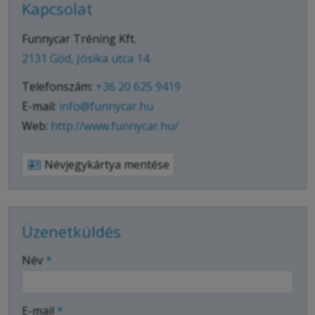
Kapcsolat
Funnycar Tréning Kft.
2131 Göd, Jósika utca 14.
Telefonszám:
+36 20 625 9419
E-mail:
info@funnycar.hu
Web:
http://www.funnycar.hu/
Névjegykártya mentése
Üzenetküldés
-
Név
*
-
E-mail
*