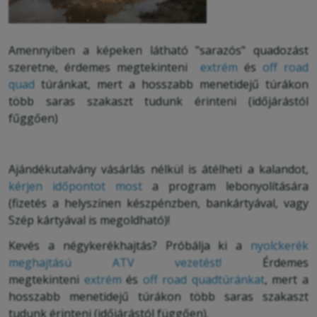
Amennyiben a képeken látható "sarazós" quadozást
szeretne, érdemes megtekinteni
extrém
és
off road
quad
túránkat, mert a hosszabb menetidejű túrákon
több saras szakaszt tudunk érinteni (időjárástól
fűggően)
Ajándékutalvány vásárlás nélkül is átélheti a kalandot,
kérjen időpontot most
a program lebonyolítására
(fizetés a helyszínen készpénzben, bankártyával, vagy
Szép kártyával is megoldható)!
Kevés a négykerékhajtás? Próbálja ki a
nyolckerék
meghajtású ATV vezetést!
Érdemes
megtekinteni
extrém
és
off road quadtúránkat
, mert a
hosszabb menetidejű túrákon több saras szakaszt
tudunk érinteni (időjárástól függően).