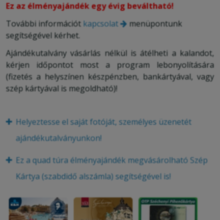
Ez az élményajándék egy évig beváltható!
További információt
kapcsolat
menüpontunk
segítségével kérhet.
Ajándékutalvány vásárlás nélkül is átélheti a kalandot,
kérjen időpontot most a program lebonyolítására
(fizetés a helyszínen készpénzben, bankártyával, vagy
szép kártyával is megoldható)!
Helyeztesse el saját fotóját, személyes üzenetét
ajándékutalványunkon!
Ez a quad túra élményajándék megvásárolható Szép
Kártya (szabdidő alszámla) segítségével is!