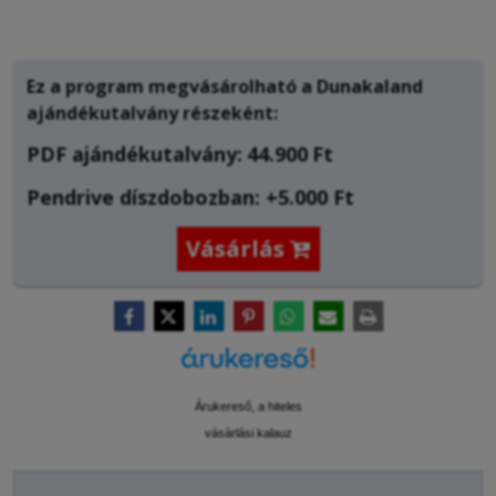
Ez a program megvásárolható a
Dunakaland
ajándékutalvány
részeként:
PDF ajándékutalvány:
44.900
Ft
Pendrive díszdobozban: +5.000 Ft
Vásárlás

Árukereső, a hiteles
vásárlási kalauz