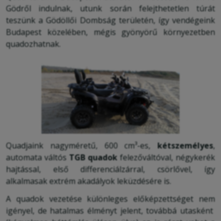
Gödről indulnak, utunk során felejthetetlen túrát
teszünk a Gödöllői Dombság területén, így vendégeink
Budapest közelében, mégis gyönyörű környezetben
quadozhatnak.
Quadjaink nagyméretű, 600 cm³-es,
kétszemélyes
,
automata váltós
TGB quadok
felezőváltóval, négykerék
hajtással, első differenciálzárral, csörlővel, így
alkalmasak extrém akadályok leküzdésére is.
A quadok vezetése különleges előképzettséget nem
igényel, de hatalmas élményt jelent, továbbá utasként