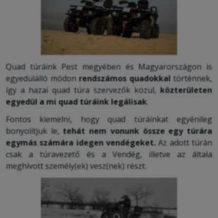
Quad túráink Pest megyében és Magyarországon is
egyedülálló módon
rendszámos quadokkal
történnek,
így a hazai quad túra szervezők közül,
közterületen
egyedül a mi quad túráink legálisak
.
Fontos kiemelni, hogy quad túráinkat egyénileg
bonyolítjuk le,
tehát nem vonunk össze egy túrára
egymás számára idegen vendégeket.
Az adott túrán
csak a túravezető és a Vendég, illetve az általa
meghívott személy(ek) vesz(nek) részt.