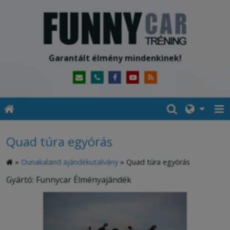
Garantált élmény mindenkinek!
Quad túra egyórás
»
Dunakaland ajándékutalvány
»
Quad túra egyórás
Gyártó: Funnycar Élményajándék