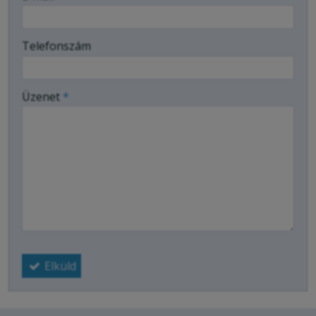
-
Telefonszám
-
Üzenet
*
-
-
-
Elküld