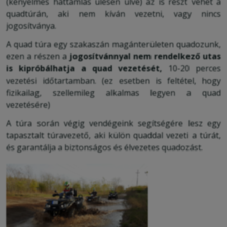
(kényelmes háttámlás ülésen ülve) az is részt vehet a
quadtúrán, aki nem kíván vezetni, vagy nincs
jogosítványa.
A quad túra egy szakaszán magánterületen quadozunk,
ezen a részen a
jogosítvánnyal nem rendelkező utas
is kipróbálhatja a quad vezetését,
10-20 perces
vezetési időtartamban. (ez esetben is feltétel, hogy
fizikailag, szellemileg alkalmas legyen a quad
vezetésére)
A túra során végig vendégeink segítségére lesz egy
tapasztalt túravezető, aki külön quaddal vezeti a túrát,
és garantálja a biztonságos és élvezetes quadozást.