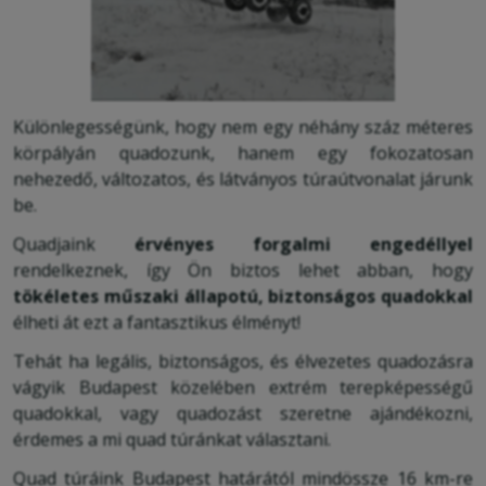
Különlegességünk, hogy nem egy néhány száz méteres
körpályán quadozunk, hanem egy fokozatosan
nehezedő, változatos, és látványos túraútvonalat járunk
be.
Quadjaink
érvényes forgalmi engedéllyel
rendelkeznek, így Ön biztos lehet abban, hogy
tökéletes műszaki állapotú, biztonságos quadokkal
élheti át ezt a fantasztikus élményt!
Tehát ha legális, biztonságos, és élvezetes quadozásra
vágyik Budapest közelében extrém terepképességű
quadokkal, vagy quadozást szeretne ajándékozni,
érdemes a mi quad túránkat választani.
Quad túráink Budapest határától mindössze 16 km-re