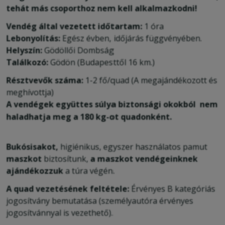
tehát más csoporthoz nem kell alkalmazkodni!
Vendég által vezetett időtartam:
1 óra
Lebonyolítás:
Egész évben, időjárás függvényében.
Helyszín:
Gödöllői Dombság
Találkozó:
Gödön (Budapesttől 16 km.)
Résztvevők száma:
1-2 fő/quad (A megajándékozott és
meghívottja)
A vendégek együttes súlya biztonsági okokból nem
haladhatja meg a 180 kg-ot quadonként.
Bukósisakot,
higiénikus, egyszer használatos
pamut
maszkot
biztosítunk,
a maszkot vendégeinknek
ajándékozzuk
a túra végén.
A quad vezetésének feltétele:
Érvényes B kategóriás
jogosítvány bemutatása (személyautóra érvényes
jogosítvánnyal is vezethető).