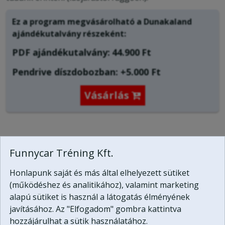
Ez a program megvásárolható a
Dunakaland
ajándékutalvány
részeként:
PDF ajándékutalvány:
44.900
Ft
Pendrive díszdobozban: +5.000 Ft
Vásárlás

A quad túra menete:
Funnycar Tréning Kft.
Vendégeinket partnerszállodánkban fogadjuk, majd
Honlapunk saját és más által elhelyezett sütiket
rövid elméleti bevezető után, elindulunk a túrára. Rövid
(működéshez és analitikához), valamint marketing
közúti rész után (kb.1 perc) elhagyjuk az épített utat,
alapú sütiket is használ a látogatás élményének
hogy kezdetét vegye a nagy kaland!
javításához. Az "Elfogadom" gombra kattintva
A túra első felében könnyebb, de megkapó szépségű
hozzájárulhat a sütik használatához.