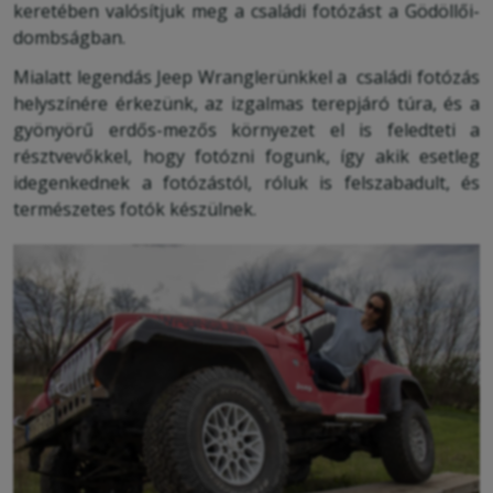
keretében valósítjuk meg a családi fotózást a Gödöllői-
dombságban.
Mialatt legendás Jeep Wranglerünkkel a családi fotózás
helyszínére érkezünk, az izgalmas terepjáró túra, és a
gyönyörű erdős-mezős környezet el is feledteti a
résztvevőkkel, hogy fotózni fogunk, így akik esetleg
idegenkednek a fotózástól, róluk is felszabadult, és
természetes fotók készülnek.