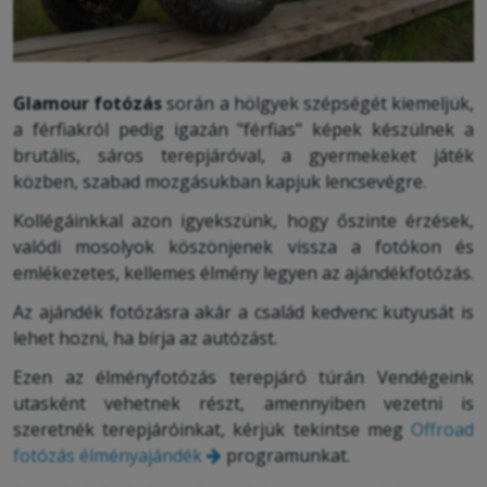
Glamour fotózás
során a hölgyek szépségét kiemeljük,
a férfiakról pedig igazán "férfias" képek készülnek a
brutális, sáros terepjáróval, a gyermekeket játék
közben, szabad mozgásukban kapjuk lencsevégre.
Kollégáinkkal azon igyekszünk, hogy őszinte érzések,
valódi mosolyok köszönjenek vissza a fotókon és
emlékezetes, kellemes élmény legyen az ajándékfotózás.
Az ajándék fotózásra akár a család kedvenc kutyusát is
lehet hozni, ha bírja az autózást.
Ezen az élményfotózás terepjáró túrán Vendégeink
utasként vehetnek részt, amennyiben vezetni is
szeretnék terepjáróinkat, kérjük tekintse meg
Offroad
fotózás élményajándék
programunkat.