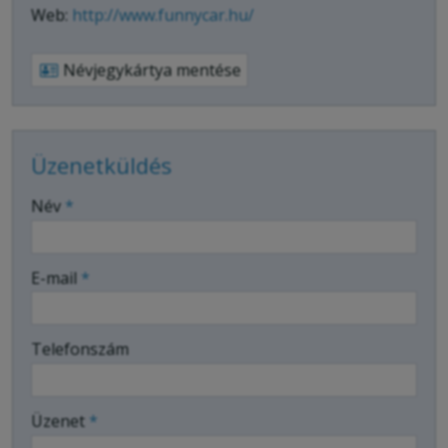
Web:
http://www.funnycar.hu/
Névjegykártya mentése
Üzenetküldés
-
Név
*
-
E-mail
*
-
Telefonszám
-
Üzenet
*