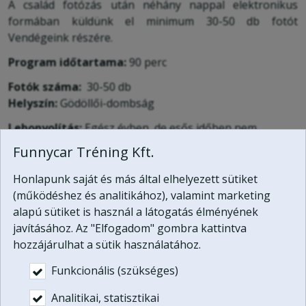
A család fotózás után néhány nappal elektronikus
formában küldünk el minimum 30-50 db fotót
Vendégeink részére.
Program időtartama:
90 perc
Fotók száma:
30-50 db
Helyszín:
Gödöllői-dombság
Lebonyolítás:
Egész évben, de esős időben nem
javasolt a család fotózás.
Funnycar Tréning Kft.
Találkozó:
Gödön, megbeszélés szerint. (Budapesttől
16 km.)
Honlapunk saját és más által elhelyezett sütiket
Résztvevők száma:
1-4 fő (A megajándékozott és
(működéshez és analitikához), valamint marketing
meghívottjai.)
alapú sütiket is használ a látogatás élményének
javításához. Az "Elfogadom" gombra kattintva
Ez az élményajándék egy évig beváltható!
hozzájárulhat a sütik használatához.
További információt kérek!
Funkcionális (szükséges)
Ajándékutalvány vásárlás nélkül is átélheti a kalandot,
Analitikai, statisztikai
kérjen időpontot most
a program lebonyolítására