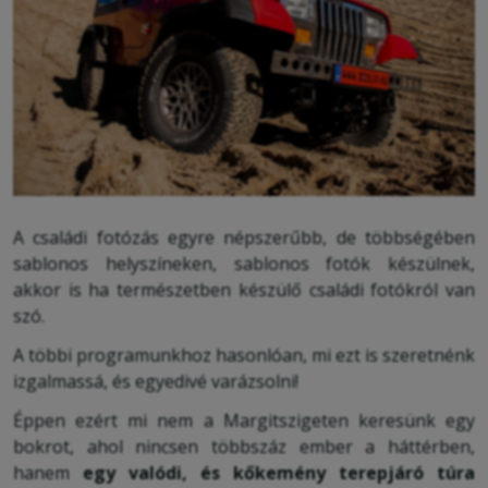
A családi fotózás egyre népszerűbb, de többségében
sablonos helyszíneken, sablonos fotók készülnek,
akkor is ha természetben készülő családi fotókról van
szó.
A többi programunkhoz hasonlóan, mi ezt is szeretnénk
izgalmassá, és egyedivé varázsolni!
Éppen ezért mi nem a Margitszigeten keresünk egy
bokrot, ahol nincsen többszáz ember a háttérben,
hanem
egy valódi, és kőkemény terepjáró túra