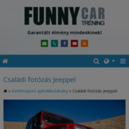
Garantált élmény mindenkinek!
Családi fotózás Jeeppel
»
Extrémsport ajándékutalvány
»
Családi fotózás Jeeppel