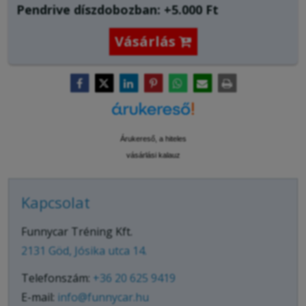
Pendrive díszdobozban: +5.000 Ft
Vásárlás

Árukereső, a hiteles
vásárlási kalauz
Kapcsolat
Funnycar Tréning Kft.
2131 Göd, Jósika utca 14.
Telefonszám:
+36 20 625 9419
E-mail:
info@funnycar.hu