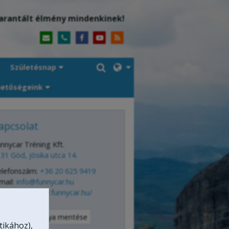
arantált élmény mindenkinek!
Születésnap
hetőségeink
apcsolat
nnycar Tréning Kft.
31 Göd, Jósika utca 14.
elefonszám:
+36 20 625 9419
mail:
info@funnycar.hu
eb:
http://www.funnycar.hu/
Névjegykártya mentése
tikához),