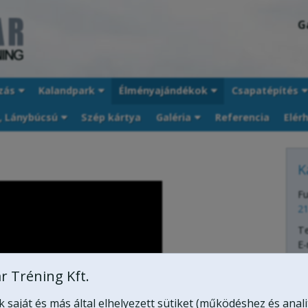
G
zás
Kalandpark
Élményajándékok
Csapatépítés
, Lánybúcsú
Szép kártya
Galéria
Referencia
Elér
K
Fu
21
T
E-
W
r Tréning Kft.
saját és más által elhelyezett sütiket (működéshez és anali