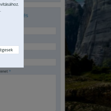
vításához.
.
zenetküldés
év
*
mail
*
ségesek
elefonszám
zenet
*