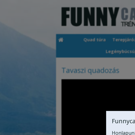
Quad túra
Terepjáró
Legénybúcsú
Tavaszi quadozás
Funnyca
Honlapunk 