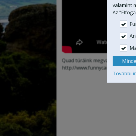
valamint m
Az "Elfog
Fu
Ana
Ma
Quad túráink megvásárolhatóak
Minde
http://www.funnycar.hu/quadtur
További i