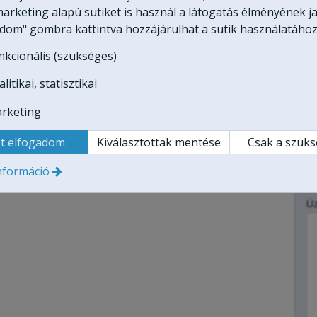
arketing alapú sütiket is használ a látogatás élményének ja
adom" gombra kattintva hozzájárulhat a sütik használatához
Ü
nkcionális (szükséges)
-
N
litikai, statisztikai
-
rketing
E-
 élményajándék utalvány formájában.
t elfogadom
Kiválasztottak mentése
Csak a szük
-
a
T
nformáció
-
Ü
-
-
-