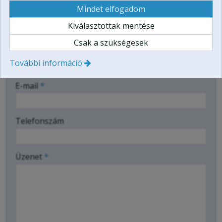
Mindet elfogadom
Kiválasztottak mentése
Üzenetküldés
Csak a szükségesek
-
Név
*
További információ
-
E-mail
*
-
Telefonszám
-
Üzenet
*
-
-