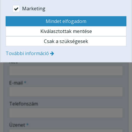
Web:
http://www.funnycar.hu/
Marketing
Mindet elfogadom
Névjegykártya mentése
Kiválasztottak mentése
Csak a szükségesek
Üzenetküldés
További információ
-
Név
*
-
E-mail
*
-
Telefonszám
-
Üzenet
*