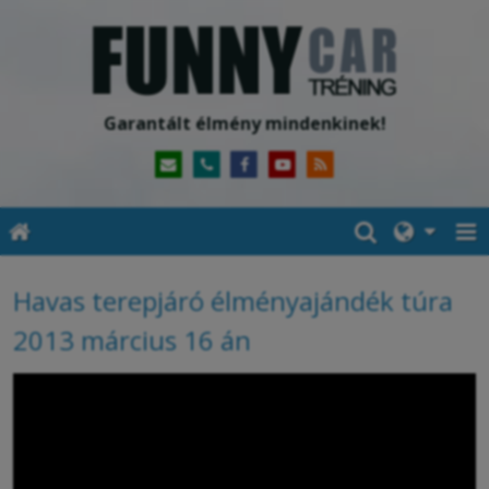
Garantált élmény mindenkinek!
Havas terepjáró élményajándék túra
2013 március 16 án