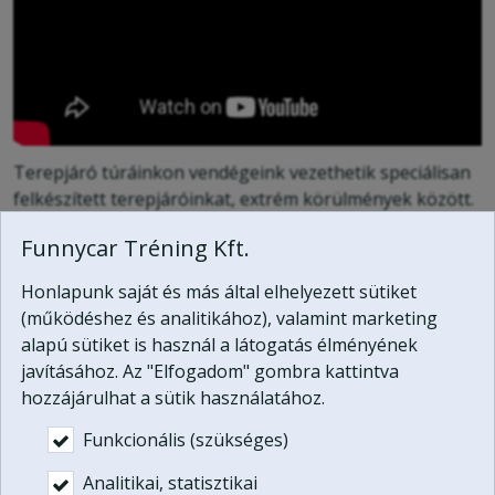
Terepjáró túráinkon vendégeink vezethetik speciálisan
felkészített terepjáróinkat, extrém körülmények között.
Programjaink megvásárolhatóak élményajándék
Funnycar Tréning Kft.
formájában:www.funnycar.hu/terepjaro_tura
Honlapunk saját és más által elhelyezett sütiket
(működéshez és analitikához), valamint marketing
Kapcsolat
alapú sütiket is használ a látogatás élményének
javításához. Az "Elfogadom" gombra kattintva
Funnycar Tréning Kft.
hozzájárulhat a sütik használatához.
2131 Göd, Jósika utca 14.
Funkcionális (szükséges)
Telefonszám:
+36 20 625 9419
Analitikai, statisztikai
E-mail:
info@funnycar.hu