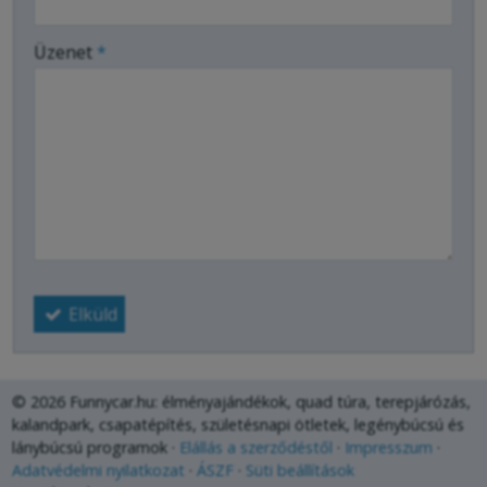
-
Üzenet
*
-
-
-
Elküld
© 2026 Funnycar.hu: élményajándékok, quad túra, terepjárózás,
kalandpark, csapatépítés, születésnapi ötletek, legénybúcsú és
lánybúcsú programok
Elállás a szerződéstől
Impresszum
Adatvédelmi nyilatkozat
ÁSZF
Süti beállítások