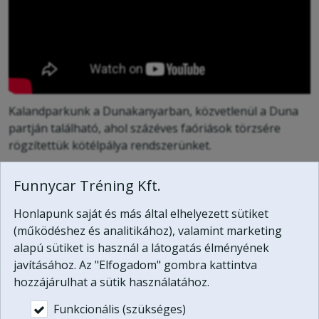
Kalandparkunk a Dunakanyarban, közvetlenül a Duna
partján található, ahol százéves faóriások törzsére
rögzítettük kötélpálya rendszerünket.
Kalandparkunkban osztálykirándulásokat, és
Funnycar Tréning Kft.
csapatépítő tréningeket szervezünk, de egyénileg is
Honlapunk saját és más által elhelyezett sütiket
várjuk vendégeinket.
(működéshez és analitikához), valamint marketing
alapú sütiket is használ a látogatás élményének
Kapcsolat
javításához. Az "Elfogadom" gombra kattintva
hozzájárulhat a sütik használatához.
Funnycar Tréning Kft.
Funkcionális (szükséges)
2131 Göd, Jósika utca 14.