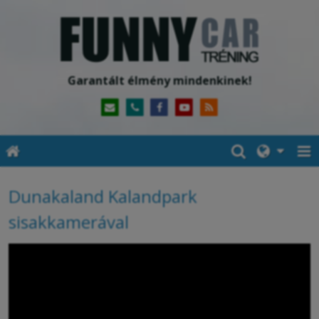
Garantált élmény mindenkinek!
Dunakaland Kalandpark
sisakkamerával