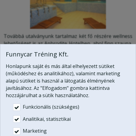
Továbbá utalványunk tartalmaz két fő részére wellness
lehetőséget is az Aphrodite Hotelben, ahol finn szauna,
infrakabin, tepidárium, gőzkabin, pezsgőmedence,
Funnycar Tréning Kft.
úszómedence várja vendégeinket.
Honlapunk saját és más által elhelyezett sütiket
Akár a terepjárózás után együtt is igénybe vehetik
(működéshez és analitikához), valamint marketing
vendégeink a wellnesst, de ha valaki nem kíván részt
alapú sütiket is használ a látogatás élményének
venni a túrán, akkor a wellnessben várhatja meg a bátor
javításához. Az "Elfogadom" gombra kattintva
terepezőt.
hozzájárulhat a sütik használatához.
Funkcionális (szükséges)
Fontos:
Analitikai, statisztikai
Ez az ajándék nem profi, gyakorlott terepezők részére
lett kitalálva, nekik ilyen jellegű túravezetésre nincs
Marketing
szükségük!