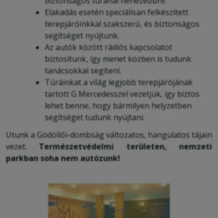
biztonságos túránál nehezebbre.
Elakadás esetén speciálisan felkészített
terepjáróinkkal szakszerű, és biztonságos
segítséget nyújtunk.
Az autók között rádiós kapcsolatot
biztosítunk, így menet közben is tudunk
tanácsokkal segíteni.
Túráinkat a világ legjobb terepjárójának
tartott G Mercedesszel vezetjük, így biztos
lehet benne, hogy bármilyen helyzetben
segítséget tudunk nyújtani.
Utunk a Gödöllői-dombság változatos, hangulatos tájain
vezet.
Természetvédelmi területen, nemzeti
parkban soha nem autózunk!