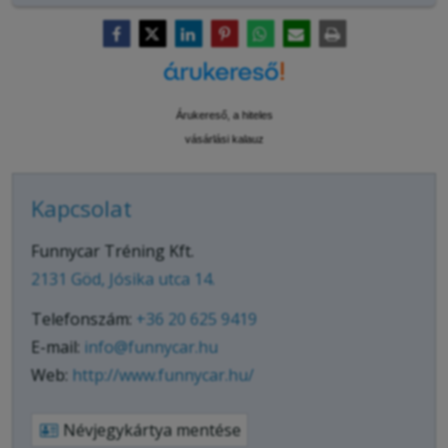
Árukereső, a hiteles
vásárlási kalauz
Kapcsolat
Funnycar Tréning Kft.
2131 Göd, Jósika utca 14.
Telefonszám:
+36 20 625 9419
E-mail:
info@funnycar.hu
Web:
http://www.funnycar.hu/
Névjegykártya mentése