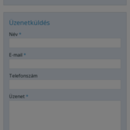
Üzenetküldés
-
Név
*
-
E-mail
*
-
Telefonszám
-
Üzenet
*
-