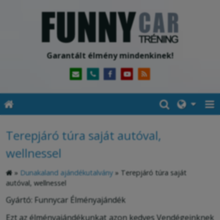
Garantált élmény mindenkinek!
Terepjáró túra saját autóval,
wellnessel
»
Dunakaland ajándékutalvány
»
Terepjáró túra saját
autóval, wellnessel
Gyártó: Funnycar Élményajándék
Ezt az élményajándékunkat azon kedves Vendégeinknek