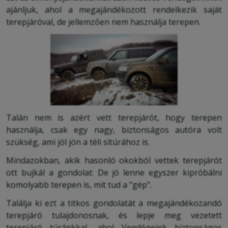
ajánljuk, ahol a megajándékozott rendelkezik saját
terepjáróval, de jellemzően nem használja terepen.
Talán nem is azért vett terepjárót, hogy terepen
használja, csak egy nagy, biztonságos autóra volt
szükség, ami jól jön a téli sítúrához is.
Mindazokban, akik hasonló okokból vettek terepjárót
ott bujkál a gondolat: De jó lenne egyszer kipróbálni
komolyabb terepen is, mit tud a "gép".
Találja ki ezt a titkos gondolatát a megajándékozandó
terepjáró tulajdonosnak, és lepje meg vezetett
terepjáró túránkkal, ahol Vendégeink biztonságos