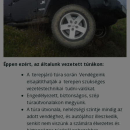
Éppen ezért, az általunk vezetett túrákon:
A terepjáró túra során Vendégeink
elsajátíthatják a terepen szükséges
vezetéstechnikai tudni-valókat.
Engedélyezett, biztonságos, szép
túraútvonalakon megyünk.
A túra útvonala, nehézségi szintje mindig az
adott vendéghez, és autójához illeszkedik,
senkit nem viszünk a számára élvezetes és