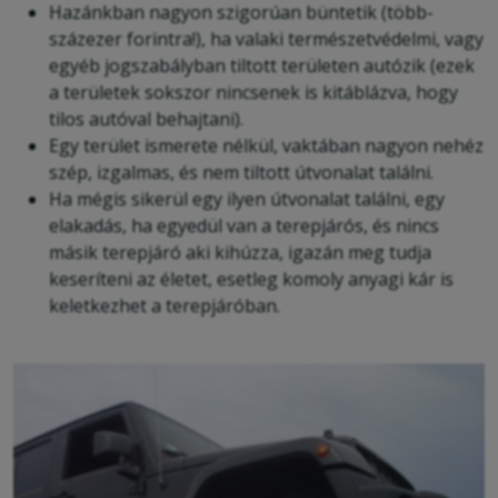
Hazánkban nagyon szigorúan büntetik (több-
százezer forintra!), ha valaki természetvédelmi, vagy
egyéb jogszabályban tiltott területen autózik (ezek
a területek sokszor nincsenek is kitáblázva, hogy
tilos autóval behajtani).
Egy terület ismerete nélkül, vaktában nagyon nehéz
szép, izgalmas, és nem tiltott útvonalat találni.
Ha mégis sikerül egy ilyen útvonalat találni, egy
elakadás, ha egyedül van a terepjárós, és nincs
másik terepjáró aki kihúzza, igazán meg tudja
keseríteni az életet, esetleg komoly anyagi kár is
keletkezhet a terepjáróban.