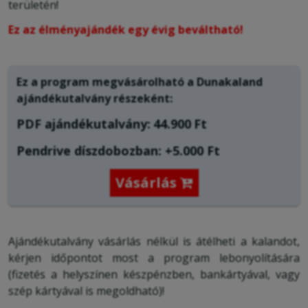
területén!
Ez az élményajándék egy évig beváltható!
Ez a program megvásárolható a
Dunakaland
ajándékutalvány
részeként:
PDF ajándékutalvány:
44.900
Ft
Pendrive díszdobozban: +5.000 Ft
Vásárlás

Ajándékutalvány vásárlás nélkül is átélheti a kalandot,
kérjen időpontot most a program lebonyolítására
(fizetés a helyszínen készpénzben, bankártyával, vagy
szép kártyával is megoldható)!