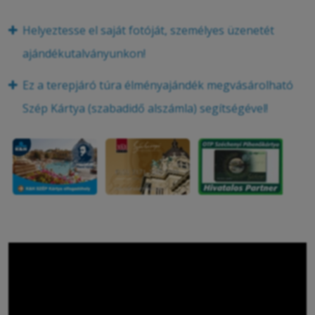
Helyeztesse el saját fotóját, személyes üzenetét
ajándékutalványunkon!
Ez a terepjáró túra élményajándék megvásárolható
Szép Kártya (szabadidő alszámla) segítségével!