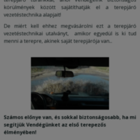
körülmények között sajátíthatják el a terepjáró
vezetéstechnika alapjait!
De miért kell ehhez megvásárolni ezt a terepjáró
vezetéstechnikai utalványt, amikor egyedül is ki tud
menni a terepre, akinek saját terepjárója van...
Számos előnye van, és sokkal biztonságosabb, ha mi
segítjük Vendégünket az első terepezős
élményében!