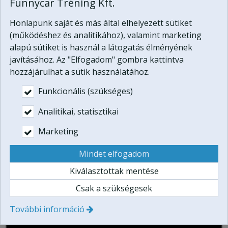
ajándékutalvány részeként:
Funnycar Tréning Kft.
PDF ajándékutalvány:
54.900
Ft
Honlapunk saját és más által elhelyezett sütiket
(működéshez és analitikához), valamint marketing
Pendrive díszdobozban: +5.000 Ft
alapú sütiket is használ a látogatás élményének
javításához. Az "Elfogadom" gombra kattintva
Vásárlás

hozzájárulhat a sütik használatához.
Funkcionális (szükséges)
Javasolt öltözet:
Réteges, évszaknak megfelelő,
kevésbé kényes túraruházat.
Analitikai, statisztikai
Marketing
Mindet elfogadom
Kiválasztottak mentése
Csak a szükségesek
További információ