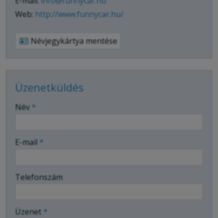
E-mail:
info@funnycar.hu
Web:
http://www.funnycar.hu/
Névjegykártya mentése
Üzenetküldés
-
Név
*
-
E-mail
*
-
Telefonszám
-
Üzenet
*