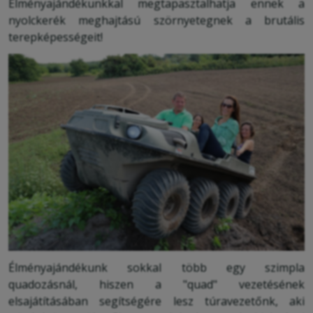
Élményajándékunkkal megtapasztalhatja ennek a
nyolckerék meghajtású szörnyetegnek a brutális
terepképességeit!
Élményajándékunk sokkal több egy szimpla
quadozásnál, hiszen a "quad" vezetésének
elsajátításában segítségére lesz túravezetőnk, aki