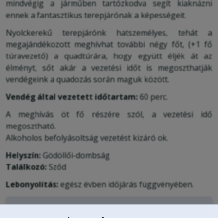
mindvégig a járműben tartózkodva segít kiaknázni
ennek a fantasztikus terepjárónak a képességeit.
Nyolckerekű terepjárónk hatszemélyes, tehát a
megajándékozott meghívhat további négy főt, (+1 fő
túravezető) a quadtúrára, hogy együtt éljék át az
élményt, sőt akár a vezetési időt is megoszthatják
vendégeink a quadozás során maguk között.
Vendég által vezetett időtartam:
60 perc.
A meghívás öt fő részére szól, a vezetési idő
megosztható.
Alkoholos befolyásoltság vezetést kizáró ok.
Helyszín:
Gödöllői-dombság
Találkozó:
Sződ
Lebonyolítás:
egész évben időjárás függvényében.
Ez a program megvásárolható az Extrémsport