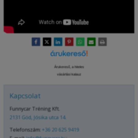
Árukereső, a hiteles
vásárlási kalauz
Kapcsolat
Funnycar Tréning Kft.
2131 Göd, Jósika utca 14.
Telefonszám:
+36 20 625 9419