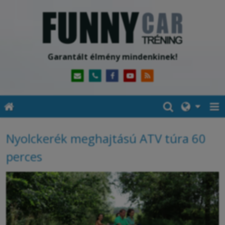
Garantált élmény mindenkinek!
Nyolckerék meghajtású ATV túra 60
perces