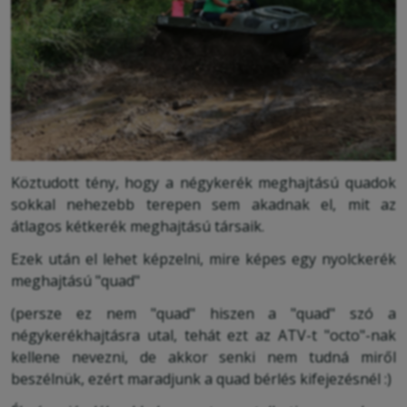
Köztudott tény, hogy a négykerék meghajtású quadok
sokkal nehezebb terepen sem akadnak el, mit az
átlagos kétkerék meghajtású társaik.
Ezek után el lehet képzelni, mire képes egy nyolckerék
meghajtású "quad"
(persze ez nem "quad" hiszen a "quad" szó a
négykerékhajtásra utal, tehát ezt az ATV-t "octo"-nak
kellene nevezni, de akkor senki nem tudná miről
beszélnük, ezért maradjunk a quad bérlés kifejezésnél :)