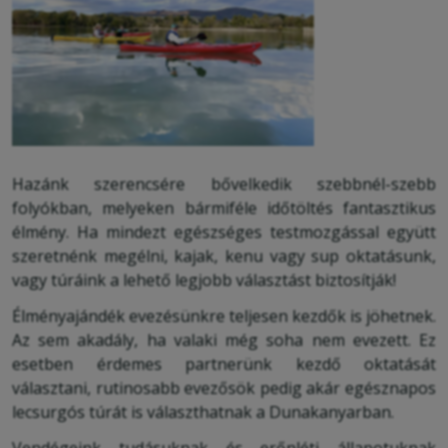
Hazánk szerencsére bővelkedik szebbnél-szebb
folyókban, melyeken bármiféle időtöltés fantasztikus
élmény. Ha mindezt egészséges testmozgással együtt
szeretnénk megélni, kajak, kenu vagy sup oktatásunk,
vagy túráink a lehető legjobb választást biztosítják!
Élményajándék evezésünkre teljesen kezdők is jöhetnek.
Az sem akadály, ha valaki még soha nem evezett. Ez
esetben érdemes partnerünk kezdő oktatását
választani, rutinosabb evezősök pedig akár egésznapos
lecsurgós túrát is választhatnak a Dunakanyarban.
Vendégeink tudásuknak és erőnléti állapotuknak