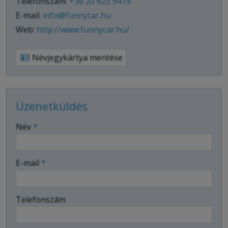
Telefonszám:
+36 20 625 9419
E-mail:
info@funnycar.hu
Web:
http://www.funnycar.hu/
Névjegykártya mentése
Üzenetküldés
-
Név
*
-
E-mail
*
-
Telefonszám