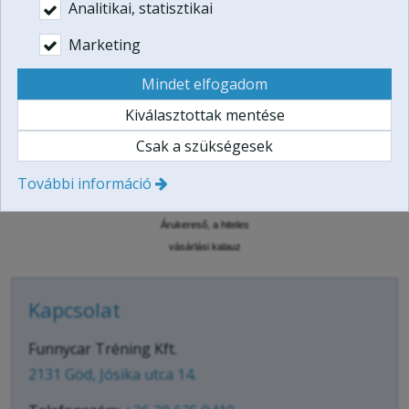
Analitikai, statisztikai
PDF ajándékutalvány:
24.900
Ft
Marketing
Pendrive díszdobozban: +5.000 Ft
Mindet elfogadom
Vásárlás

Kiválasztottak mentése
Csak a szükségesek
További információ
Árukereső, a hiteles
vásárlási kalauz
Kapcsolat
Funnycar Tréning Kft.
2131 Göd, Jósika utca 14.