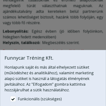
megfelelő túrát választhatnak maguknak. Az
ajándékutalvány adta kereteken belül partnerünk
számos lehetőséget biztosít, hazánk több folyóján, egy
vagy több fő részére.
Lebonyolítás:
Egész évben (jó időben folyóinkon,
hidegben fedett medencében)
Helyszín, találkozó:
Megbeszélés szerint.
Ez az élményajándék egy évig beváltható!
Funnycar Tréning Kft.
Helyeztesse el
saját fotóját, személyes üzenetét
Honlapunk saját és más által elhelyezett sütiket
ajándékutalványunkon!
(működéshez és analitikához), valamint marketing
További információt
kapcsolat
menüpontunk
alapú sütiket is használ a látogatás élményének
segítségével kérhet.
javításához. Az "Elfogadom" gombra kattintva
hozzájárulhat a sütik használatához.
Ez a program megvásárolható a
Kalandpark
Funkcionális (szükséges)
ajándékutalvány
részeként: