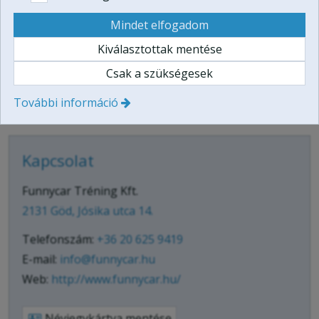
Mindet elfogadom
Kiválasztottak mentése
Csak a szükségesek
Árukereső, a hiteles
További információ
vásárlási kalauz
Kapcsolat
Funnycar Tréning Kft.
2131 Göd, Jósika utca 14.
Telefonszám:
+36 20 625 9419
E-mail:
info@funnycar.hu
Web:
http://www.funnycar.hu/
Névjegykártya mentése