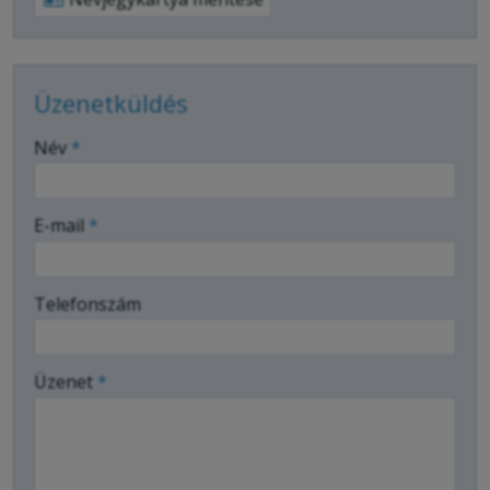
Üzenetküldés
-
Név
*
-
E-mail
*
-
Telefonszám
-
Üzenet
*
-