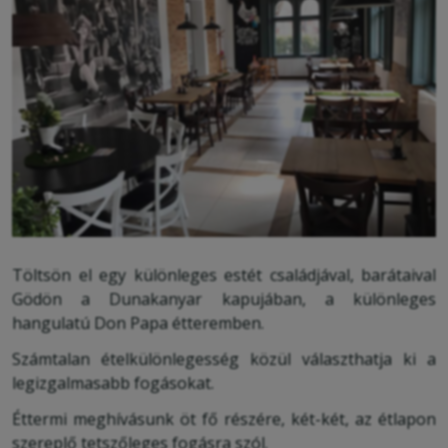
Töltsön el egy különleges estét családjával, barátaival
Gödön a Dunakanyar kapujában, a különleges
hangulatú Don Papa étteremben.
Számtalan ételkülönlegesség közül választhatja ki a
legizgalmasabb fogásokat.
Éttermi meghívásunk öt fő részére, két-két, az étlapon
szereplő tetszőleges fogásra szól.