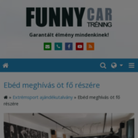
Garantált élmény mindenkinek!
Ebéd meghívás öt fő részére
»
Extrémsport ajándékutalvány
»
Ebéd meghívás öt fő
részére