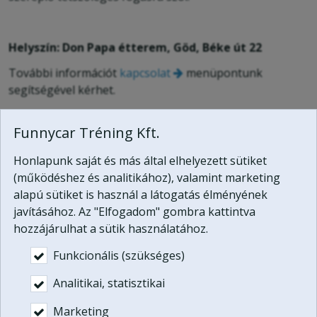
Helyszín: Don Papa étterem, Göd, Béke út 22
További információt
kapcsolat
menüpontunk
segítségével kérhet.
Ajándékutalvány vásárlás nélkül is átélheti a kalandot,
Funnycar Tréning Kft.
kérjen időpontot most
a program lebonyolítására.
Honlapunk saját és más által elhelyezett sütiket
(működéshez és analitikához), valamint marketing
Ez a program megvásárolható az Extrémsport
alapú sütiket is használ a látogatás élményének
ajándékutalvány részeként:
javításához. Az "Elfogadom" gombra kattintva
PDF ajándékutalvány:
54.900
Ft
hozzájárulhat a sütik használatához.
Funkcionális (szükséges)
Pendrive díszdobozban: +5.000 Ft
Analitikai, statisztikai
Vásárlás

Marketing