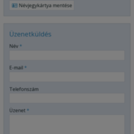
Névjegykártya mentése
Üzenetküldés
-
Név
*
-
E-mail
*
-
Telefonszám
-
Üzenet
*
-