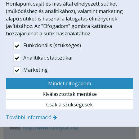
Honlapunk saját és más által elhelyezett sütiket
Címkék
(működéshez és analitikához), valamint marketing
élményajándék
(1)
alapú sütiket is használ a látogatás élményének
élményajándék karácsonyra
(1)
javításához. Az "Elfogadom" gombra kattintva
karácsonyi ajándék
(0)
hozzájárulhat a sütik használatához.
offroad túra
(1)
Funkcionális (szükséges)
terepjáró élményvezetés
(1)
Analitikai, statisztikai
Marketing
Kapcsolat
Mindet elfogadom
Funnycar Tréning Kft.
Kiválasztottak mentése
2131 Göd, Jósika utca 14.
Csak a szükségesek
Telefonszám:
+36 20 625 9419
További információ
E-mail:
info@funnycar.hu
Web:
http://www.funnycar.hu/