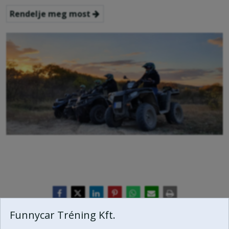
Rendelje meg most
Funnycar Tréning Kft.