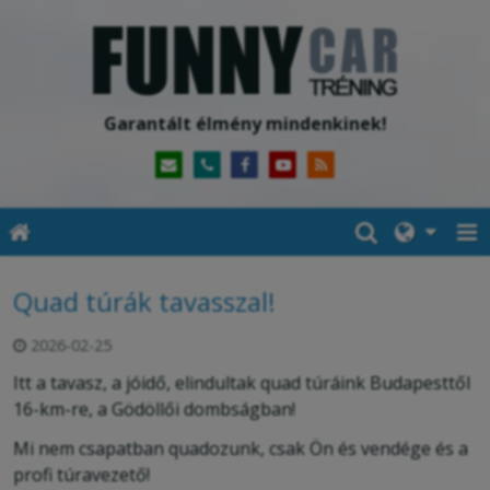
Garantált élmény mindenkinek!
Quad túrák tavasszal!
2026-02-25
Itt a tavasz, a jóidő, elindultak quad túráink Budapesttől
16-km-re, a Gödöllői dombságban!
Mi nem csapatban quadozunk, csak Ön és vendége és a
profi túravezető!