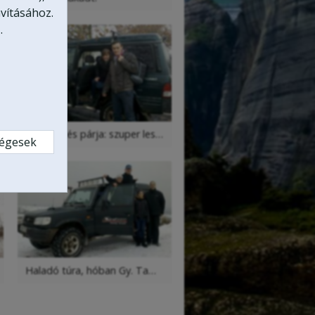
vításához.
.
K. Attila, és párja: szuper lesz a wellness a terepjárózás után ebben az esős időben
ségesek
Haladó túra, hóban Gy. Tamással