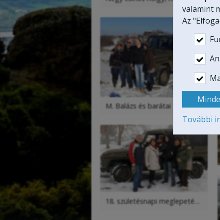
valamint m
Az "Elfog
Fu
Ana
Ma
Minde
M. Balázs és barátai
További i
18. születésnapi meglepetés, hat fős családdal túráztunk a G Mercedesszel szakadó hóesésben!