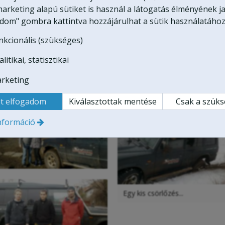
arketing alapú sütiket is használ a látogatás élményének ja
adom" gombra kattintva hozzájárulhat a sütik használatához
nkcionális (szükséges)
litikai, statisztikai
rketing
Gina és Gábor az Egyesült Államokból
O. Zoltán és párja és testvére
t elfogadom
Kiválasztottak mentése
Csak a szük
nformáció
Egy kis csörlőzés...