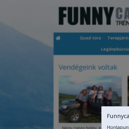
Quad túra
Terepjáró
Legénybúcsú
Vendégeink voltak
Funnyca
Honlapunk 
Négy csinos hölgy, név nélkül