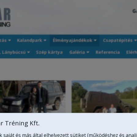
G
zás
Kalandpark
Élményajándékok
Csapatépítés
, Lánybúcsú
Szép kártya
Galéria
Referencia
Elér
r Tréning Kft.
Jó volt a túra? Nem, TÖKÉLETES ! (G.Ákos és Felesége)
saját és más által elhelyezett sütiket (működéshez és anali
Felkészítö túra egy ausztráliai út elött