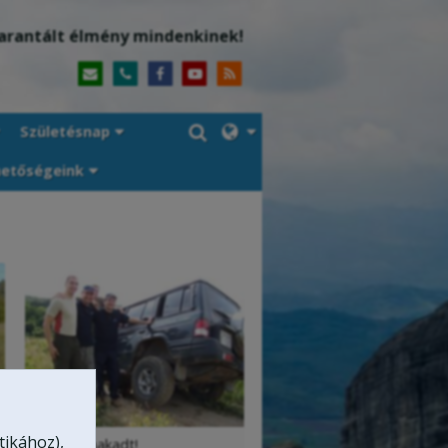
arantált élmény mindenkinek!
Születésnap
hetőségeink
tikához),
Ehh, fennakadt!