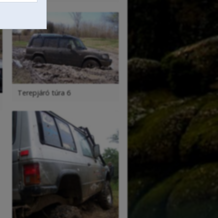
Terepjáró túra 6