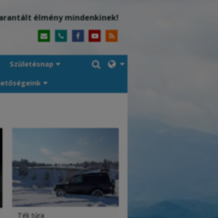
arantált élmény mindenkinek!
Születésnap
hetőségeink
Téli túra