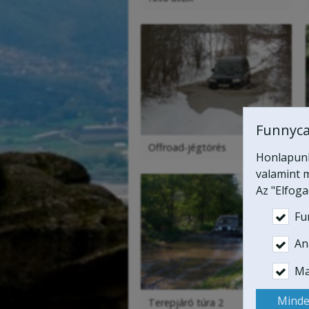
Funnyca
Offroad-jégtörés
Honlapunk 
valamint m
Az "Elfog
Fu
Ana
Ma
Minde
Terepjáró túra 2