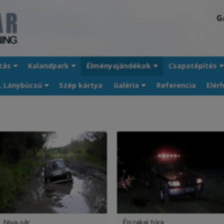
G
zás
Kalandpark
Élményajándékok
Csapatépítés
, Lánybúcsú
Szép kártya
Galéria
Referencia
Elér
Niva-sár
Éjszakai túra