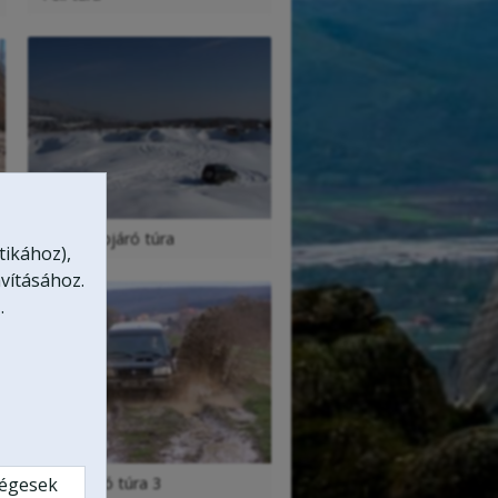
Téli terepjáró túra
tikához),
vításához.
.
Terepjáró túra 3
ségesek