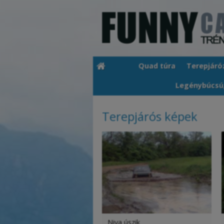
Quad túra
Terepjáró
Legénybúcsú
Terepjárós képek
Niva úszik