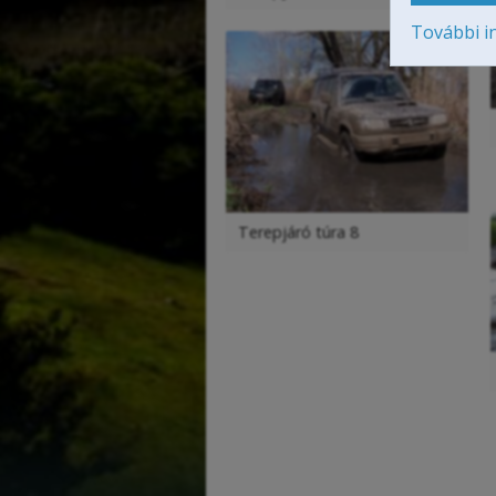
További i
Terepjáró túra 8