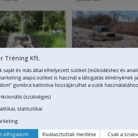
r Tréning Kft.
Terepjáró túra 1
saját és más által elhelyezett sütiket (működéshez és anali
arketing alapú sütiket is használ a látogatás élményének ja
adom" gombra kattintva hozzájárulhat a sütik használatához
nkcionális (szükséges)
Csörlőzés
litikai, statisztikai
rketing
t elfogadom
Kiválasztottak mentése
Csak a szük
Terepjáró túra 4