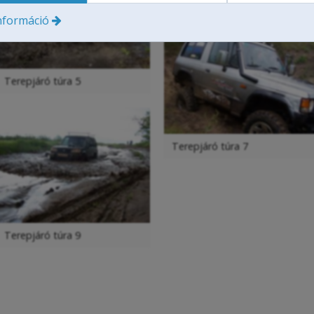
nformáció
Terepjáró túra 5
Terepjáró túra 7
Terepjáró túra 9